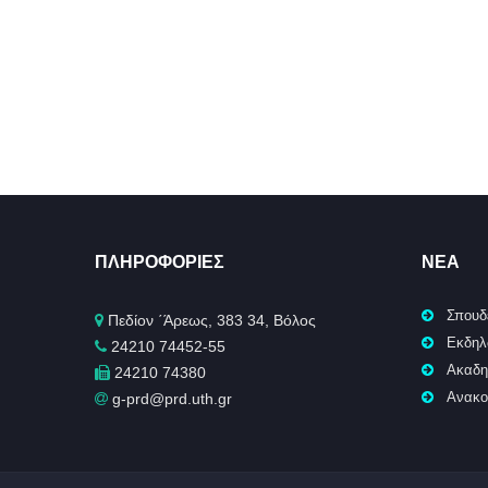
ΠΛΗΡΟΦΟΡΊΕΣ
ΝΈΑ
Σπουδ
Πεδίον ΄Άρεως, 383 34, Βόλος
Εκδηλ
24210 74452-55
Ακαδη
24210 74380
Ανακο
g-prd@prd.uth.gr