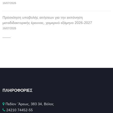
16/07/2026
Πρόσκληση υποβολής αιτήσεων για την εκπόνηση
μεταδιδακτορικής έρευνας, χειμερινό εξάμηνο 2026-2027
16/07/2026
____
ΠΛΗΡΟΦΟΡΊΕΣ
Πεδίον ΄Άρεως, 383 34, Βόλος
24210 74452-55