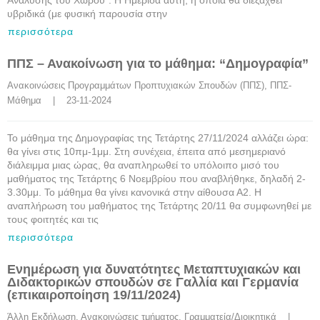
Ανάλυσης του Χώρου”. Η Ημερίδα αυτή, η οποία θα διεξαχθεί
υβριδικά (με φυσική παρουσία στην
περισσότερα
ΠΠΣ – Ανακοίνωση για το μάθημα: “Δημογραφία”
Ανακοινώσεις Προγραμμάτων Προπτυχιακών Σπουδών (ΠΠΣ)
, 
ΠΠΣ-
Μάθημα
    |    23-11-2024
Το μάθημα της Δημογραφίας της Τετάρτης 27/11/2024 αλλάζει ώρα:
θα γίνει στις 10πμ-1μμ. Στη συνέχεια, έπειτα από μεσημεριανό
διάλειμμα μιας ώρας, θα αναπληρωθεί το υπόλοιπο μισό του
μαθήματος της Τετάρτης 6 Νοεμβρίου που αναβλήθηκε, δηλαδή 2-
3.30μμ. Το μάθημα θα γίνει κανονικά στην αίθουσα Α2. Η
αναπλήρωση του μαθήματος της Τετάρτης 20/11 θα συμφωνηθεί με
τους φοιτητές και τις
περισσότερα
Ενημέρωση για δυνατότητες Μεταπτυχιακών και
Διδακτορικών σπουδών σε Γαλλία και Γερμανία
(επικαιροποίηση 19/11/2024)
Άλλη Εκδήλωση
, 
Ανακοινώσεις τμήματος
, 
Γραμματεία/Διοικητικά
    |    