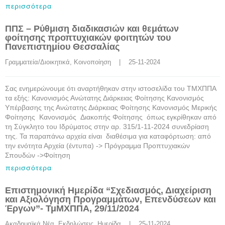
περισσότερα
ΠΠΣ – Ρύθμιση διαδικασιών και θεμάτων
φοίτησης προπτυχιακών φοιτητών του
Πανεπιστημίου Θεσσαλίας
Γραμματεία/Διοικητικά
, 
Κοινοποίηση
    |    25-11-2024
Σας ενημερώνουμε ότι αναρτήθηκαν στην ιστοσελίδα του ΤΜΧΠΠΑ
τα εξής: Κανονισμός Ανώτατης Διάρκειας Φοίτησης Κανονισμός
Υπέρβασης της Ανώτατης Διάρκειας Φοίτησης Κανονισμός Μερικής
Φοίτησης Κανονισμός Διακοπής Φοίτησης όπως εγκρίθηκαν από
τη Σύγκλητο του Ιδρύματος στην αρ. 315/1-11-2024 συνεδρίαση
της. Τα παραπάνω αρχεία είναι διαθέσιμα για καταφόρτωση: από
την ενότητα Αρχεία (έντυπα) -> Πρόγραμμα Προπτυχιακών
Σπουδών ->Φοίτηση
περισσότερα
Επιστημονική Ημερίδα “Σχεδιασμός, Διαχείριση
και Αξιολόγηση Προγραμμάτων, Επενδύσεων και
Έργων”- ΤμΜΧΠΠΑ, 29/11/2024
Ακαδημαϊκά Νέα
, 
Εκδηλώσεις
, 
Ημερίδα
    |    25-11-2024