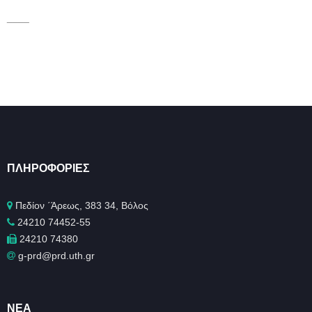
____
ΠΛΗΡΟΦΟΡΊΕΣ
Πεδίον ΄Άρεως, 383 34, Βόλος
24210 74452-55
24210 74380
g-prd@prd.uth.gr
ΝΈΑ