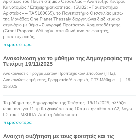
Αριστείας του Πανεπιστημίου Θεσσαλίας – Ανάπτυξης Κέντρου
Καινοτομίας / Επιχειρηματικότητας» (SUB2: «Πανεπιστήμια
Αριστείας» – ΤΑ 5180665), το Πανεπιστήμιο Θεσσαλίας μέσω
της Μονάδας One Planet Thessaly διοργανώνει διαδικτυακό
σεμινάριο με θέμα «Συγγραφή Προτάσεων Χρηματοδότησης
(Grant Proposal Writing)», απευθυνόμενο σε φοιτητές,
μεταπτυχιακούς,
περισσότερα
Ανακοίνωση για το μάθημα της Δημογραφίας την
Τετάρτη 19/11/2025
Ανακοινώσεις Προγραμμάτων Προπτυχιακών Σπουδών (ΠΠΣ)
, 
Ανακοινώσεις τμήματος
, 
Γραμματεία/Διοικητικά
, 
ΠΠΣ-Μάθημα
    |    18-
11-2025
Το μάθημα της Δημογραφίας της Τετάρτης 19/11/2025, αλλάζει
ώρα: αντί για 11πμ θα ξεκινήσει στις 10πμ στην αίθουσα Α2, λόγω
ΓΣ του ΤΜΧΠΠΑ. Από τη διδάσκουσα
περισσότερα
Ανοιχτή συζήτηση με τους φοιτητές και τις