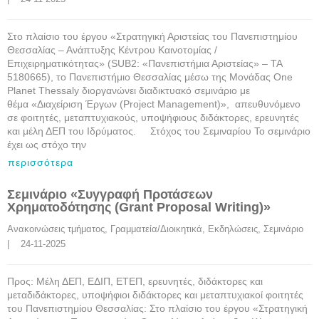
Στο πλαίσιο του έργου «Στρατηγική Αριστείας του Πανεπιστημίου
Θεσσαλίας – Ανάπτυξης Κέντρου Καινοτομίας /
Επιχειρηματικότητας» (SUB2: «Πανεπιστήμια Αριστείας» – ΤΑ
5180665), το Πανεπιστήμιο Θεσσαλίας μέσω της Μονάδας One
Planet Thessaly διοργανώνει διαδικτυακό σεμινάριο με
θέμα «Διαχείριση Έργων (Project Management)», απευθυνόμενο
σε φοιτητές, μεταπτυχιακούς, υποψήφιους διδάκτορες, ερευνητές
και μέλη ΔΕΠ του Ιδρύματος. Στόχος του Σεμιναρίου Το σεμινάριο
έχει ως στόχο την
περισσότερα
Σεμινάριο «Συγγραφή Προτάσεων
Χρηματοδότησης (Grant Proposal Writing)»
Ανακοινώσεις τμήματος
, 
Γραμματεία/Διοικητικά
, 
Εκδηλώσεις
, 
Σεμινάριο
|    24-11-2025
Προς: Μέλη ΔΕΠ, ΕΔΙΠ, ΕΤΕΠ, ερευνητές, διδάκτορες και
μεταδιδάκτορες, υποψήφιοι διδάκτορες και μεταπτυχιακοί φοιτητές
του Πανεπιστημίου Θεσσαλίας: Στο πλαίσιο του έργου «Στρατηγική