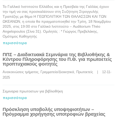
Το Γαλλικό Ινστιτούτο Ελλάδος και η Πρεσβεία της Γαλλίας έχουν
την τιμή να σας προσκαλέσουν στη Συζήτηση Στρογγυλής
Τραπέζης με θέμα Η ΓΕΩΠΟΛΙΤΙΚΗ ΤΩΝ ΘΑΛΑΣΣΩΝ ΚΑΙ ΤΩΝ
ΩΚΕΑΝΩΝ, η οποία θα πραγματοποιηθεί την Τρίτη, 18 Νοεμβρίου
2025, στις 19:00 στο Γαλλικό Ινστιτούτο – Auditorium Théo
Angelopoulos (Σίνα 31). Ομιλητές : * Γιώργος Πρεβελάκης,
Ομότιμος Καθηγητής
περισσότερα
ΠΠΣ – Διαδικτυακά Σεμινάρια της Βιβλιοθήκης &
Κέντρου Πληροφόρησης του Π.Θ. για πρωτοετείς
προπτυχιακούς φοιτητές
Ανακοινώσεις τμήματος
, 
Γραμματεία/Διοικητικά
, 
Πρωτοετείς
    |    12-11-
2025
Σεμιναρια πρωτοετων για βιβλιοθήκη
περισσότερα
Πρόσκληση υποβολής υποψηφιοτήτων –
Πρόγραμμα χορήγησης υποτροφιών βραχείας