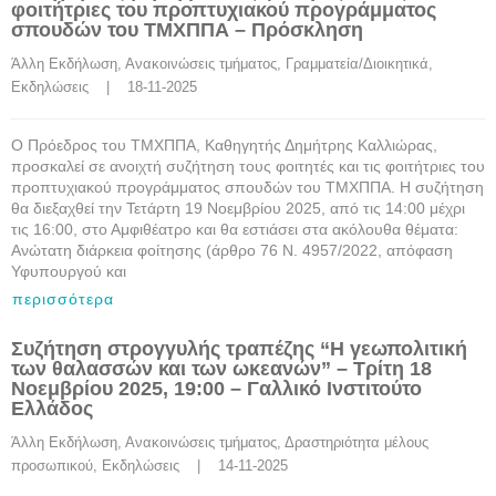
φοιτήτριες του προπτυχιακού προγράμματος
σπουδών του ΤΜΧΠΠΑ – Πρόσκληση
Άλλη Εκδήλωση
, 
Ανακοινώσεις τμήματος
, 
Γραμματεία/Διοικητικά
, 
Εκδηλώσεις
    |    18-11-2025
Ο Πρόεδρος του ΤΜΧΠΠΑ, Καθηγητής Δημήτρης Καλλιώρας,
προσκαλεί σε ανοιχτή συζήτηση τους φοιτητές και τις φοιτήτριες του
προπτυχιακού προγράμματος σπουδών του ΤΜΧΠΠΑ. Η συζήτηση
θα διεξαχθεί την Τετάρτη 19 Νοεμβρίου 2025, από τις 14:00 μέχρι
τις 16:00, στο Αμφιθέατρο και θα εστιάσει στα ακόλουθα θέματα:
Ανώτατη διάρκεια φοίτησης (άρθρο 76 Ν. 4957/2022, απόφαση
Υφυπουργού και
περισσότερα
Συζήτηση στρογγυλής τραπέζης “Η γεωπολιτική
των θαλασσών και των ωκεανών” – Τρίτη 18
Νοεμβρίου 2025, 19:00 – Γαλλικό Ινστιτούτο
Ελλάδος
Άλλη Εκδήλωση
, 
Ανακοινώσεις τμήματος
, 
Δραστηριότητα μέλους 
προσωπικού
, 
Εκδηλώσεις
    |    14-11-2025