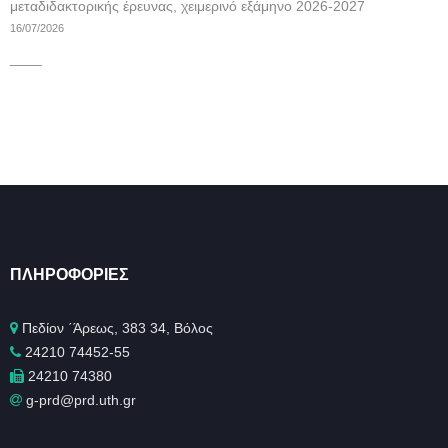
μεταδιδακτορικής έρευνας, χειμερινό εξάμηνο 2026-2027
16/07/2026
____
ΠΛΗΡΟΦΟΡΊΕΣ
Πεδίον ΄Άρεως, 383 34, Βόλος
24210 74452-55
24210 74380
g-prd@prd.uth.gr