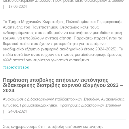
Μεταδιδακτορικών Σπουδών
, 
Προκηρύξεις Μετά-διδακτορικών Σπουδών
|    17-06-2024
Το Τμήμα Μηχανικών Χωροταξίας, Πολεοδομίας και Περιφερειακής
Ανάπτυξης του Πανεπιστημίου Θεσσαλίας καλεί τους
ενδιαφερόμενους που επιθυμούν να εκπονήσουν μεταδιδακτορική
έρευνα, να υποβάλουν σχετική αίτηση. Παρακάτω παρατίθενται τα
θεματικά πεδία που έχουν προτεραιότητα για το επόμενο
ακαδημαϊκό εξάμηνο (χειμερινό ακαδημαϊκού έτους 2024-2025). Τα
πεδία αυτά δεν αντιστοιχούν σε τίτλους μεταδιδακτορικής έρευνας
αλλά αποτελούν ευρύτερα γνωστικά αντικείμενα.
περισσότερα
Παράταση υποβολής αιτήσεων εκπόνησης
διδακτορικής διατριβής εαρινού εξαμήνου 2023 –
2024
Ανακοινώσεις Διδακτορικών/Μεταδιδακτορικών Σπουδών
, 
Ανακοινώσεις 
τμήματος
, 
Γραμματεία/Διοικητικά
, 
Προκηρύξεις Διδακτορικών Σπουδών
|    24-01-2024
Σας ενημερώνουμε ότι η υποβολή αιτήσεων εκπόνησης