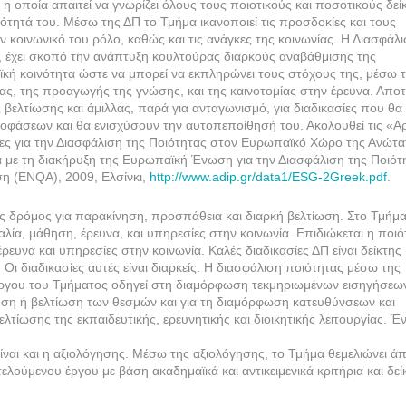
 η οποία απαιτεί να γνωρίζει όλους τους ποιοτικούς και ποσοτικούς δεί
ότητά του. Μέσω της ΔΠ το Τμήμα ικανοποιεί τις προσδοκίες και τους
ν κοινωνικό του ρόλο, καθώς και τις ανάγκες της κοινωνίας. Η Διασφάλ
, έχει σκοπό την ανάπτυξη κουλτούρας διαρκούς αναβάθμισης της
κή κοινότητα ώστε να μπορεί να εκπληρώνει τους στόχους της, μέσω 
ίας, της προαγωγής της γνώσης, και της καινοτομίας στην έρευνα. Αποτ
 βελτίωσης και άμιλλας, παρά για ανταγωνισμό, για διαδικασίες που θα
οφάσεων και θα ενισχύσουν την αυτοπεποίθησή του. Ακολουθεί τις «Α
ίες για την Διασφάλιση της Ποιότητας στον Ευρωπαϊκό Χώρο της Ανώτα
με τη διακήρυξη της Ευρωπαϊκή Ένωση για την Διασφάλιση της Ποιότ
η (ENQA), 2009, Ελσίνκι,
http://www.adip.gr/data1/ESG-2Greek.pdf
.
ος δρόμος για παρακίνηση, προσπάθεια και διαρκή βελτίωση. Στο Τμήμα
αλία, μάθηση, έρευνα, και υπηρεσίες στην κοινωνία. Επιδιώκεται η ποιό
ρευνα και υπηρεσίες στην κοινωνία. Καλές διαδικασίες ΔΠ είναι δείκτης
Οι διαδικασίες αυτές είναι διαρκείς. Η διασφάλιση ποιότητας μέσω της
ργου του Τμήματος οδηγεί στη διαμόρφωση τεκμηριωμένων εισηγήσεων
υση ή βελτίωση των θεσμών και για τη διαμόρφωση κατευθύνσεων και
λτίωσης της εκπαιδευτικής, ερευνητικής και διοικητικής λειτουργίας. Έ
ίναι και η αξιολόγησης. Μέσω της αξιολόγησης, το Τμήμα θεμελιώνει 
τελούμενου έργου με βάση ακαδημαϊκά και αντικειμενικά κριτήρια και δεί