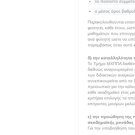
το ποσοστό συμμετο
ο μέσος όρος βαθμολ
Παρακολουθούνται επίση
φοιτητές κάθε έτους ώστ
μαθημάτων που επιτυγχάν
ανά φοιτητή ώστε να υπάρ
παρεμβάσεις όταν αυτό κ
δ) την καταλληλότητα
Το Τμήμα ΜΧΠΠΑ διαθέτε
διεθνώς αναγνωρισμένο ε
των διδακτικών αναγκών
συνεπικουρείται από τα 
προσωπικό για την κάλυ
κάθε ακαδημαϊκό έτος μέ
κριτήρια επιλογής τα οπ
επιτροπές μονίμων μελώ
ε) την προώθηση της π
ακαδημαϊκής μονάδας
Για την υποβοήθηση του 