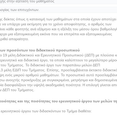
χής στην εξέταση του μαθήματος
ογίας των επιτυχόντων.
ς δείκτες όπως η κατανομή των μαθημάτων στα οποία έχουν αποτύχει 
ε να υπάρχει μια εκτίμηση για το χρόνο αποφοίτησης, ο αριθμός των
ει κάθε φοιτητής ανά εξάμηνο και η εξέλιξη του μέσου όρου βαθμολογ
χει μια εξατομικευμένη εικόνα που να επιτρέπει και εξατομικευμένες
ριθεί απαραίτητο.
 των προσόντων του διδακτικού προσωπικού
ι 19 μέλη Διδακτικού και Ερευνητικού Προσωπικού (ΔΕΠ) με πλούσιο κ
ρευνητικό και διδακτικό έργο, τα οποία καλύπτουν το μεγαλύτερο μέρο
 του Τμήματος. Το διδακτικό έργο των παραπάνω μελών ΔΕΠ
13 μέλη ΕΔΙΠ του Τμήματος. Επίσης, προσλαμβάνεται έκτακτο διδακτικ
ψη ενός μικρού αριθμού μαθημάτων. Το προσωπικό αυτό προσλαμβάνε
σω ανοιχτής προκήρυξης με συγκεκριμένα, μετρήσιμα και δημοσιευμέν
οία διασφαλίζουν την υψηλή ακαδημαϊκή ποιότητα. Η επιλογή γίνεται απ
ν ΔΕΠ του Τμήματος.
οιότητας και της ποσότητας του ερευνητικού έργου των μελών τ
ερευνητικού έργου των διδασκόντων το Τμήμα διαθέτει: