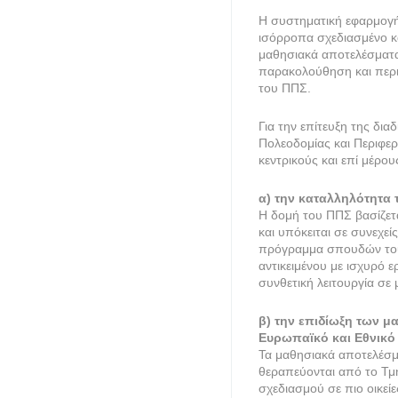
Η συστηματική εφαρμογή 
ισόρροπα σχεδιασμένο κ
μαθησιακά αποτελέσματα
παρακολούθηση και περι
του ΠΠΣ.
Για την επίτευξη της δι
Πολεοδομίας και Περιφε
κεντρικούς και επί μέρου
α) την καταλληλότητα
Η δομή του ΠΠΣ βασίζετα
και υπόκειται σε συνεχεί
πρόγραμμα σπουδών του 
αντικειμένου με ισχυρό 
συνθετική λειτουργία σε
β) την επιδίωξη των 
Ευρωπαϊκό και Εθνικό
Τα μαθησιακά αποτελέσμ
θεραπεύονται από το Τμ
σχεδιασμού σε πιο οικείε