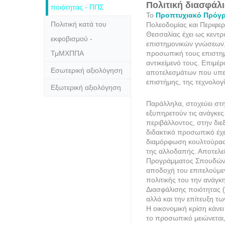
Πολιτική διασφάλ
ποιότητας - ΠΠΣ
Το
Προπτυχιακό Πρόγ
Πολιτική κατά του
Πολεοδομίας και Περιφε
Θεσσαλίας έχει ως κεντρ
εκφοβισμού -
επιστημονικών γνώσεων, 
ΤμΜΧΠΠΑ
προσωπική τους επιστημ
αντικείμενό τους. Επιμέ
Εσωτερική αξιολόγηση
αποτελεσμάτων που υπει
επιστήμης, της τεχνολογί
Εξωτερική αξιολόγηση
Παράλληλα, στοχεύει στη
εξυπηρετούν τις ανάγκε
περιβάλλοντος, στην διε
διδακτικό προσωπικό έχε
διαμόρφωση κουλτούρας 
της αλλοδαπής. Αποτελεί
Προγράμματος Σπουδών μ
αποδοχή του επιτελούμε
πολιτικής του την ανάγκ
Διασφάλισης ποιότητας (
αλλά και την επίτευξη τ
Η οικονομική κρίση κάνε
το προσωπικό μειώνετα