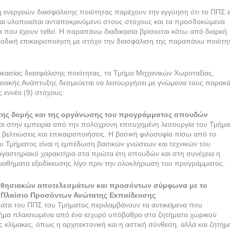
ενεργειών διασφάλισης ποιότητας παρέχουν την εγγύηση ότι το ΠΠΣ ε
αι υλοποιείται ανταποκρινόμενο στους στόχους και τα προσδοκώμενα
 που έχουν τεθεί. Η παραπάνω διαδικασία βρίσκεται κάτω από διαρκή
οδική επικαιροποίηση με στόχο την διασφάλιση της παραπάνω ποιότη
αδικασίας διασφάλισης ποιότητας, το Τμήμα Μηχανικών Χωροταξίας,
ρειακής Ανάπτυξης δεσμεύεται να λειτουργήσει με γνώμονα τους παρακ
ς εννέα (9) στόχους:
 της δομής και της οργάνωσης του προγράμματος σπουδών
ι στην εμπειρία από την πολύχρονη επιτυχημένη λειτουργία του Τμήμ
ς βελτιώσεις και επικαιροποιήσεις. Η βασική φιλοσοφία πίσω από το
Τμήματος είναι η εμπέδωση βασικών γνώσεων και τεχνικών του
εργαστηριακό χαρακτήρα στα πρώτα έτη σπουδών και στη συνέχεια η
 μαθήματα εξειδίκευσης λίγο πριν την ολοκλήρωση του προγράμματος.
μαθησιακών αποτελεσμάτων και προσόντων σύμφωνα με το
 Πλαίσιο Προσόντων Ανώτατης Εκπαίδευσης
ατα του ΠΠΣ του Τμήματος περιλαμβάνουν τα αντικείμενα που
ήμα πλαισιωμένα από ένα ισχυρό υπόβαθρο στα ζητήματα χωρικού
ς κλίμακες, όπως η αρχιτεκτονική και η αστική σύνθεση, αλλά και ζητήμ