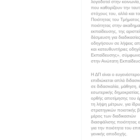
λογοδοτεί στην κοινωνία,
που καθορίζουν την ταυτ
στόχους του, αλλά και το
Ποιότητας του Τμήματος
ποιότητας στην ακαδημαϊ
εκπαίδευσης, της αριστε
δέσμευση για διαδικασίες
οδηγήσουν σε λήψεις απ
και κατευθυντήριες οδηγ
Εκπαίδευσης», σύμφωνα 
στην Ανώτατη Εκπαίδευσ
Η ΔΠ είναι ο ευγενέστερ
επιδιώκεται απλά διδασκ
σε διδασκαλία, μάθηση, έ
εσωτερικής δημοκρατίας. 
ορθής αποτίμησης του έ
τη λήψη μέτρων, για ίδρ
στρατηγικών ποιοτικής βε
μέρος των διαδικασιών
διασφάλισης ποιότητας ε
για την ποιότητα του επι
γενικής αποδοχής.