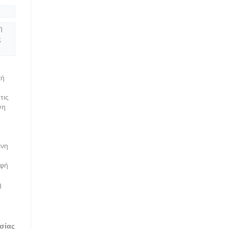
η
ς
κή
τις
ση
ένη
αφή
ή
σίας