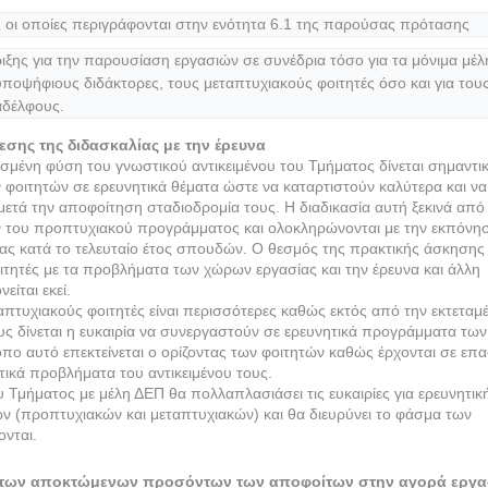
οι οποίες περιγράφονται στην ενότητα 6.1 της παρούσας πρότασης
ξης για την παρουσίαση εργασιών σε συνέδρια τόσο για τα μόνιμα μέλ
υποψήφιους διδάκτορες, τους μεταπτυχιακούς φοιτητές όσο και για του
δέλφους.
εσης της διδασκαλίας με την έρευνα
μένη φύση του γνωστικού αντικειμένου του Τμήματος δίνεται σημαντι
φοιτητών σε ερευνητικά θέματα ώστε να καταρτιστούν καλύτερα και να
μετά την αποφοίτηση σταδιοδρομία τους. Η διαδικασία αυτή ξεκινά από 
 του προπτυχιακού προγράμματος και ολοκληρώνονται με την εκπόνη
ίας κατά το τελευταίο έτος σπουδών. Ο θεσμός της πρακτικής άσκησης
ιτητές με τα προβλήματα των χώρων εργασίας και την έρευνα και άλλη
ίται εκεί.
ταπτυχιακούς φοιτητές είναι περισσότερες καθώς εκτός από την εκτεταμ
υς δίνεται η ευκαιρία να συνεργαστούν σε ερευνητικά προγράμματα των
πο αυτό επεκτείνεται ο ορίζοντας των φοιτητών καθώς έρχονται σε επ
τικά προβλήματα του αντικειμένου τους.
Τμήματος με μέλη ΔΕΠ θα πολλαπλασιάσει τις ευκαιρίες για ερευνητικ
ν (προπτυχιακών και μεταπτυχιακών) και θα διευρύνει το φάσμα των
νται.
ς των αποκτώμενων προσόντων των αποφοίτων στην αγορά εργα