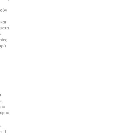
θούν
και
ήματα
ν
σίες
ορά
ι
ύς
που
τερου
,
, η