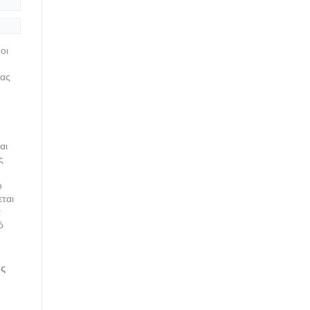
οι
ίας
αι
ς
ό
ται
α
ό
ης