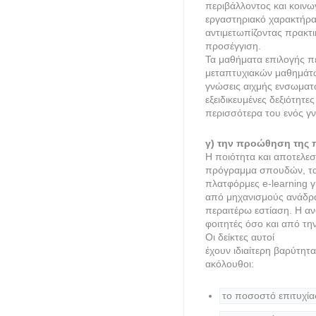
περιβάλλοντος και κοιν
εργαστηριακό χαρακτήρα ό
αντιμετωπίζοντας πρακτ
προσέγγιση.
Τα μαθήματα επιλογής πε
μεταπτυχιακών μαθημάτ
γνώσεις αιχμής ενσωματ
εξειδικευμένες δεξιότη
περισσότερα του ενός γν
γ) την προώθηση της π
Η ποιότητα και αποτελεσ
πρόγραμμα σπουδών, τα 
πλατφόρμες e-learning γ
από μηχανισμούς ανάδρασ
περαιτέρω εστίαση. Η α
φοιτητές όσο και από τ
Οι δείκτες αυτοί
έχουν ιδιαίτερη βαρύτητα
ακόλουθοι:
το ποσοστό επιτυχία