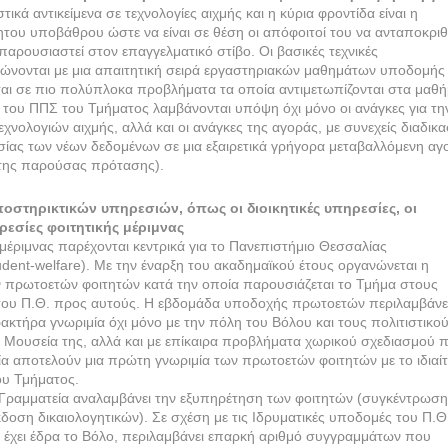
ικά αντικείμενα σε τεχνολογίες αιχμής και η κύρια φροντίδα είναι η
ητου υποβάθρου ώστε να είναι σε θέση οι απόφοιτοί του να ανταποκρι
αρουσιαστεί στον επαγγελματικό στίβο. Οι βασικές τεχνικές
νονται με μια απαιτητική σειρά εργαστηριακών μαθημάτων υποδομής 
ται σε πιο πολύπλοκα προβλήματα τα οποία αντιμετωπίζονται στα μαθ
 του ΠΠΣ του Τμήματος λαμβάνονται υπόψη όχι μόνο οι ανάγκες για τη
ολογιών αιχμής, αλλά και οι ανάγκες της αγοράς, με συνεχείς διαδικα
σίας των νέων δεδομένων σε μια εξαιρετικά γρήγορα μεταβαλλόμενη αγ
2 της παρούσας πρότασης).
ποστηρικτικών υπηρεσιών, όπως οι διοικητικές υπηρεσίες, οι
ρεσίες φοιτητικής μέριμνας
 μέριμνας παρέχονται κεντρικά για το Πανεπιστήμιο Θεσσαλίας
student-welfare). Με την έναρξη του ακαδημαϊκού έτους οργανώνεται η
πρωτοετών φοιτητών κατά την οποία παρουσιάζεται το Τμήμα στους
ς του Π.Θ. προς αυτούς. Η εβδομάδα υποδοχής πρωτοετών περιλαμβάνε
ακτήρα γνωριμία όχι μόνο με την πόλη του Βόλου και τους πολιτιστικο
α Μουσεία της, αλλά και με επίκαιρα προβλήματα χωρικού σχεδιασμού 
ία αποτελούν μια πρώτη γνωριμία των πρωτοετών φοιτητών με το ιδιαί
ου Τμήματος.
 Γραμματεία αναλαμβάνει την εξυπηρέτηση των φοιτητών (συγκέντρωση
ση δικαιολογητικών). Σε σχέση με τις Ιδρυματικές υποδομές του Π.Θ.
υ έχει έδρα το Βόλο, περιλαμβάνει επαρκή αριθμό συγγραμμάτων που