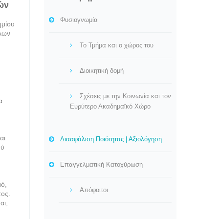
ών
Φυσιογνωμία
ημίου
ηλων
Το Τμήμα και ο χώρος του
ν
Διοικητική δομή
Σχέσεις με την Κοινωνία και τον
α
Ευρύτερο Ακαδημαϊκό Χώρο
αι
Διασφάλιση Ποιότητας | Αξιολόγηση
ού
Επαγγελματική Κατοχύρωση
μό,
Απόφοιτοι
τος.
αι,
.