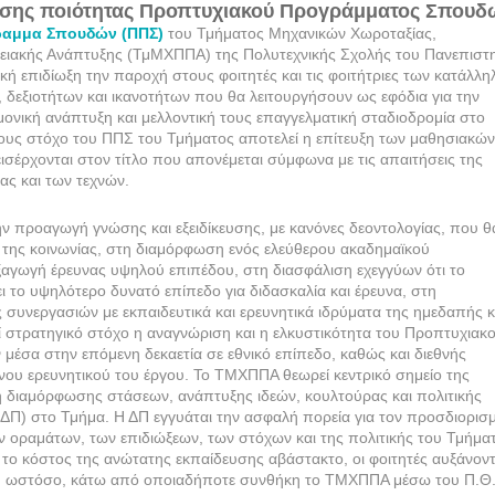
ισης ποιότητας Προπτυχιακού Προγράμματος Σπουδ
ραμμα Σπουδών (ΠΠΣ)
του Τμήματος Μηχανικών Χωροταξίας,
ρειακής Ανάπτυξης (ΤμΜΧΠΠΑ) της Πολυτεχνικής Σχολής του Πανεπιστ
ική επιδίωξη την παροχή στους φοιτητές και τις φοιτήτριες των κατάλλ
δεξιοτήτων και ικανοτήτων που θα λειτουργήσουν ως εφόδια για την
ονική ανάπτυξη και μελλοντική τους επαγγελματική σταδιοδρομία στο
ρους στόχο του ΠΠΣ του Τμήματος αποτελεί η επίτευξη των μαθησιακώ
σέρχονται στον τίτλο που απονέμεται σύμφωνα με τις απαιτήσεις της
ας και των τεχνών.
ν προαγωγή γνώσης και εξειδίκευσης, με κανόνες δεοντολογίας, που θ
ς της κοινωνίας, στη διαμόρφωση ενός ελεύθερου ακαδημαϊκού
ξαγωγή έρευνας υψηλού επιπέδου, στη διασφάλιση εχεγγύων ότι το
ι το υψηλότερο δυνατό επίπεδο για διδασκαλία και έρευνα, στη
συνεργασιών με εκπαιδευτικά και ερευνητικά ιδρύματα της ημεδαπής κ
 στρατηγικό στόχο η αναγνώριση και η ελκυστικότητα του Προπτυχιακ
έσα στην επόμενη δεκαετία σε εθνικό επίπεδο, καθώς και διεθνής
νου ερευνητικού του έργου. Το ΤΜΧΠΠΑ θεωρεί κεντρικό σημείο της
η διαμόρφωσης στάσεων, ανάπτυξης ιδεών, κουλτούρας και πολιτικής
ΔΠ) στο Τμήμα. Η ΔΠ εγγυάται την ασφαλή πορεία για τον προσδιορισ
ων οραμάτων, των επιδιώξεων, των στόχων και της πολιτικής του Τμήμα
ι το κόστος της ανώτατης εκπαίδευσης αβάστακτο, οι φοιτητές αυξάνοντ
ι, ωστόσο, κάτω από οποιαδήποτε συνθήκη το ΤΜΧΠΠΑ μέσω του Π.Θ