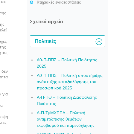
κτες
Κτηριακές εγκαταστάσεις
ισης
Σχετικά αρχεία
της
ελεί
Πολιτικές
ρχές
της
ητας
A0-Π-ΠΠΣ – Πολιτική Ποιότητας
2025
 δεν
A0-Π-ΠΠΣ – Πολιτική υποστήριξης,
τητα
ανάπτυξης και αξιολόγησης του
προσωπικού 2025
 για
Α-Π-ΠΘ – Πολιτική Διασφάλισης
Ποιότητας
να
Α-Π-ΤμΜΧΠΠΑ – Πολιτική
άποψη
αντιμετώπισης θεμάτων
κτες
εκφοβισμού και παρενόχλησης