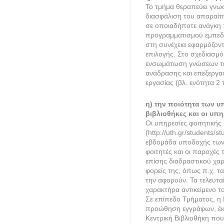
Το τμήμα θεραπεύει γνωστ
διασφάλιση του απαραίτ
σε οποιαδήποτε ανάγκη π
προγραμματισμού εμπεδώ
στη συνέχεια εφαρμόζον
επιλογής. Στο σχεδιασμό
ενσωμάτωση γνώσεων τεχν
ανάδρασης και επεξεργα
εργασίας (βλ. ενότητα 
η) την ποιότητα των υ
βιβλιοθήκες και οι υπη
Οι υπηρεσίες φοιτητικής
(http://uth.gr/students/
εβδομάδα υποδοχής των 
φοιτητές και οι παροχέ
επίσης διαδραστικού χαρ
φορείς της, όπως π.χ. τ
την αφορούν. Τα τελευτα
χαρακτήρα αντικείμενο τ
Σε επίπεδο Τμήματος, η
προώθηση εγγράφων, έκδο
Κεντρική Βιβλιοθήκη πο