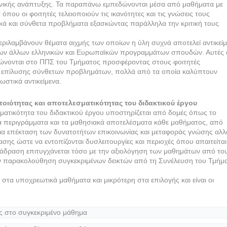
ωνικής ανάπτυξης. Τα παραπάνω εμπεδώνονται μέσα από μαθήματα με
που οι φοιτητές τελειοποιούν τις ικανότητες και τις γνώσεις τους
ικά και σύνθετα προβλήματα εξασκώντας παράλληλα την κριτική τους
ριλαμβάνουν θέματα αιχμής των οποίων η ύλη συχνά αποτελεί αντικεί
ων άλλων ελληνικών και Ευρωπαϊκών προγραμμάτων σπουδών. Αυτές 
ώνονται στο ΠΠΣ του Τμήματος προσφέροντας στους φοιτητές
τες επίλυσης σύνθετων προβλημάτων, πολλά από τα οποία καλύπτουν
ωστικά αντικείμενα.
οιότητας και αποτελεσματικότητας του διδακτικού έργου
ματικότητα του διδακτικού έργου υποστηρίζεται από δομές όπως το
περιγράμματα και τα μαθησιακά αποτελέσματα κάθε μαθήματος, από
ια επέκταση των δυνατοτήτων επικοινωνίας και μεταφοράς γνώσης αλλ
ης ώστε να εντοπίζονται δυσλειτουργίες και περιοχές όπου απαιτείται
νάδραση επιτυγχάνεται τόσο με την αξιολόγηση των μαθημάτων από το
ην παρακολούθηση συγκεκριμένων δεικτών από τη Συνέλευση του Τμήμ
 στα υποχρεωτικά μαθήματα και μικρότερη στα επιλογής και είναι οι
ς στο συγκεκριμένο μάθημα