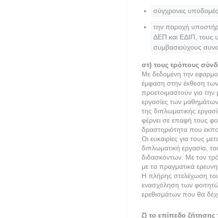
σύγχρονες υποδομές 
την παροχή υποστήρι
ΔΕΠ και ΕΔΙΠ, τους 
συμβασιούχους συνα
στ) τους τρόπους σύνδ
Με δεδομένη την εφαρμοσ
έμφαση στην έκθεση των 
προετοιμαστούν για την 
εργασίες των μαθημάτων
της διπλωματικής εργασ
φέρνει σε επαφή τους φο
δραστηριότητα που εκπονε
Οι ευκαιρίες για τους με
διπλωματική εργασία, το
διδασκόντων. Με τον τρό
με τα πραγματικά ερευνη
Η πλήρης στελέχωση του 
ενασχόληση των φοιτητώ
ερεθισμάτων που θα δέχο
ζ) το επίπεδο ζήτηση