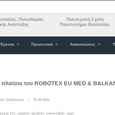
οταξίας, Πολεοδομίας
Πολυτεχνική Σχολή
ακής Ανάπτυξης
Πανεπιστήμιο Θεσσαλίας
Έρευνα
Προσωπικό
Ανακοινώσεις
Υ
ο πλαίσιο του ROBOTEX EU MED & BALKA
ικά
, 
Εκδηλώσεις
    |    25-06-2026
ς [/vc_column_text][/vc_column][/vc_row]