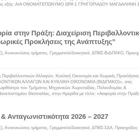
εται ως εξής: Α/Α ΟΝΟΜΑΤΕΠΩΝΥΜΟ ΩΡΑ 1 ΓΡΗΓΟΡΙΑΔΟΥ ΜΑΓΔΑΛΗΝΗ 
ρία στην Πράξη: Διαχείριση Περιβαλλοντι
Χωρικές Προκλήσεις της Ανάπτυξης”
Σ)
, 
Ανακοινώσεις τμήματος
, 
Γραμματεία/Διοικητικά
, 
ΔΠΜΣ-ΒιΔιΠΑΚΟ
, 
Προκηρύ
η Περιβαλλοντικών Αλλαγών, Κυκλική Οικονομία και Χωρικές Προκλήσεις
ΛΟΝΤΙΚΩΝ ΑΛΛΑΓΩΝ ΚΑΙ ΚΥΚΛΙΚΗ ΟΙΚΟΝΟΜΙΑ (ΒΙΔΙΠΑΚΟ)», σας
 Αμφιθέατρο του Τμήματος Μηχανικών Χωροταξίας, Πολεοδομίας &
ανεπιστημίου Θεσσαλίας, στην Ημερίδα με τίτλο: «Αειφορία στην Πράξ
& Ανταγωνιστικότητα 2026 – 2027
Σ)
, 
Ανακοινώσεις τμήματος
, 
Γραμματεία/Διοικητικά
, 
ΔΠΜΣ-ΣΔΑ
, 
Προκηρύξεις 