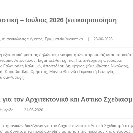
στική – Ιούλιος 2026 (επικαιροποίηση
, 
Ανακοινώσεις τμήματος
, 
Γραμματεία/Διοικητικά
    |    23-06-2026
η εξεταστική μετά τις δηλώσεις των φοιτητών παρουσιάζονται παρακά
αγαρίας Απόστολος, lagarias@uth.gr και Παπαθεοχάρη Θεοδώρα,
: Γαλανούλη Καλυψώ, Αποστόλου Δημήτριος (Καλυβιώτης Νικόλαος,
ανή, Καραβασίλης Χρήστος, Μάνου Θεανώ (Γεμενετζή Γεωργία,
ulou@uth.gr)
 για τον Αρχιτεκτονικό και Αστικό Σχεδιασ
Ημερίδα
    |    21-06-2026
στημονικών διαλέξεων για τον Αρχιτεκτονικό και Αστικό Σχεδιασμό στη
) με δυνατότητα τηλεδιάσκεψης με χρήση της ηλεκτρονικής αίθουσας