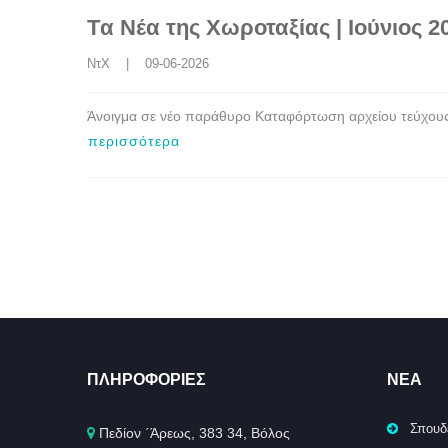
Tα Νέα της Χωροταξίας | Ιούνιος 2
ΝτΧ
    |    09-06-2026
Άνοιγμα σε νέο παράθυρο Καταφόρτωση αρχείου τεύχου
περισσότερα
ΠΛΗΡΟΦΟΡΊΕΣ
ΝΈΑ
Σπουδ
Πεδίον ΄Άρεως, 383 34, Βόλος