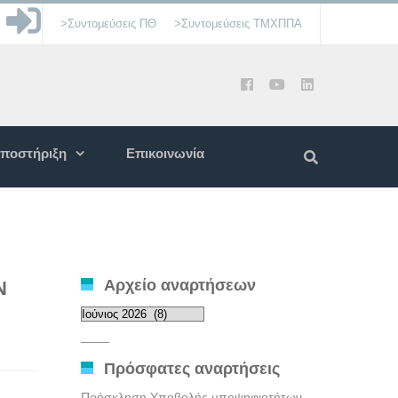
>Συντομεύσεις ΠΘ
>Συντομεύσεις ΤΜΧΠΠΑ
ποστήριξη
Επικοινωνία
Αρχείο αναρτήσεων
N
Αρχείο
αναρτήσεων
____
Πρόσφατες αναρτήσεις
Πρόσκληση Υποβολής υποψηφιοτήτων