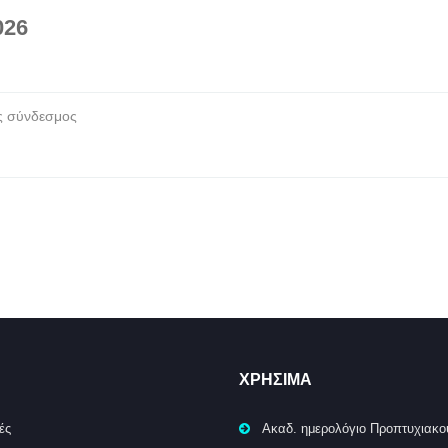
026
ς σύνδεσμος
ΧΡΉΣΙΜΑ
ές
Ακαδ. ημερολόγιο Προπτυχιακο