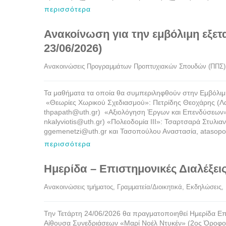
περισσότερα
Ανακοίνωση για την εμβόλιμη εξετα
23/06/2026)
Ανακοινώσεις Προγραμμάτων Προπτυχιακών Σπουδών (ΠΠΣ)
Τα μαθήματα τα οποία θα συμπεριληφθούν στην Εμβόλιμ
«Θεωρίες Χωρικού Σχεδιασμού»: Πετρίδης Θεοχάρης (Λ
thpapath@uth.gr) «Αξιολόγηση Έργων και Επενδύσεων»
nkalyviotis@uth.gr) «Πολεοδομία ΙΙΙ»: Τσαρτσαρά Στυλι
ggemenetzi@uth.gr και Τασοπούλου Αναστασία, atasopo
περισσότερα
Ημερίδα – Επιστημονικές Διαλέξεις
Ανακοινώσεις τμήματος
, 
Γραμματεία/Διοικητικά
, 
Εκδηλώσεις
, 
Την Τετάρτη 24/06/2026 θα πραγματοποιηθεί Ημερίδα Επι
Αίθουσα Συνεδριάσεων «Μαρί Νοέλ Ντυκέν» (2ος Όροφος