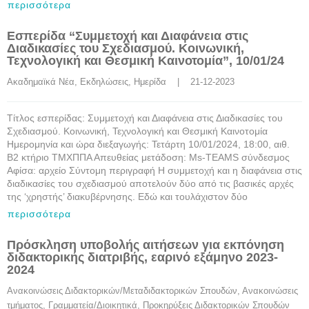
περισσότερα
Εσπερίδα “Συμμετοχή και Διαφάνεια στις
Διαδικασίες του Σχεδιασμού. Κοινωνική,
Τεχνολογική και Θεσμική Καινοτομία”, 10/01/24
Ακαδημαϊκά Νέα
, 
Εκδηλώσεις
, 
Ημερίδα
    |    21-12-2023
Τίτλος εσπερίδας: Συμμετοχή και Διαφάνεια στις Διαδικασίες του
Σχεδιασμού. Κοινωνική, Τεχνολογική και Θεσμική Καινοτομία
Ημερομηνία και ώρα διεξαγωγής: Τετάρτη 10/01/2024, 18:00, αιθ.
Β2 κτήριο ΤΜΧΠΠΑ Απευθείας μετάδοση: Μs-ΤΕΑΜS σύνδεσμος
Αφίσα: αρχείο Σύντομη περιγραφή Η συμμετοχή και η διαφάνεια στις
διαδικασίες του σχεδιασμού αποτελούν δύο από τις βασικές αρχές
της ‘χρηστής’ διακυβέρνησης. Εδώ και τουλάχιστον δύο
περισσότερα
Πρόσκληση υποβολής αιτήσεων για εκπόνηση
διδακτορικής διατριβής, εαρινό εξάμηνο 2023-
2024
Ανακοινώσεις Διδακτορικών/Μεταδιδακτορικών Σπουδών
, 
Ανακοινώσεις 
τμήματος
, 
Γραμματεία/Διοικητικά
, 
Προκηρύξεις Διδακτορικών Σπουδών