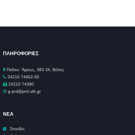
ΠΛΗΡΟΦΟΡΊΕΣ
Πεδίον ΄Άρεως, 383 34, Βόλος
24210 74452-55
24210 74380
g-prd@prd.uth.gr
ΝΈΑ
Σπουδές