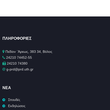
ΠΛΗΡΟΦΟΡΊΕΣ
Πεδίον ΄Άρεως, 383 34, Βόλος
24210 74452-55
24210 74380
g-prd@prd.uth.gr
ΝΈΑ
Σπουδές
Εκδηλώσεις