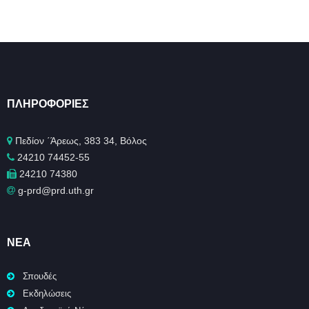
ΠΛΗΡΟΦΟΡΊΕΣ
Πεδίον ΄Άρεως, 383 34, Βόλος
24210 74452-55
24210 74380
g-prd@prd.uth.gr
ΝΈΑ
Σπουδές
Εκδηλώσεις