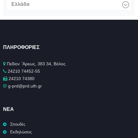
Ελλάδα
ΠΛΗΡΟΦΟΡΊΕΣ
Πεδίον ΄Άρεως, 383 34, Βόλος
24210 74452-55
24210 74380
g-prd@prd.uth.gr
ΝΈΑ
Σπουδές
Εκδηλώσεις