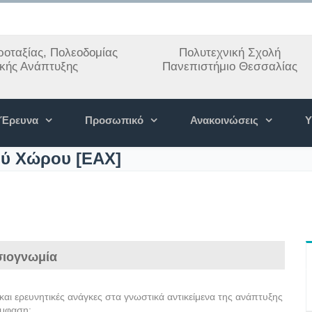
οταξίας, Πολεοδομίας
Πολυτεχνική Σχολή
ακής Ανάπτυξης
Πανεπιστήμιο Θεσσαλίας
Έρευνα
Προσωπικό
Ανακοινώσεις
Υ
ού Χώρου [ΕΑΧ]
ιογνωμία
αι ερευνητικές ανάγκες στα γνωστικά αντικείμενα της ανάπτυξης
έμφαση: