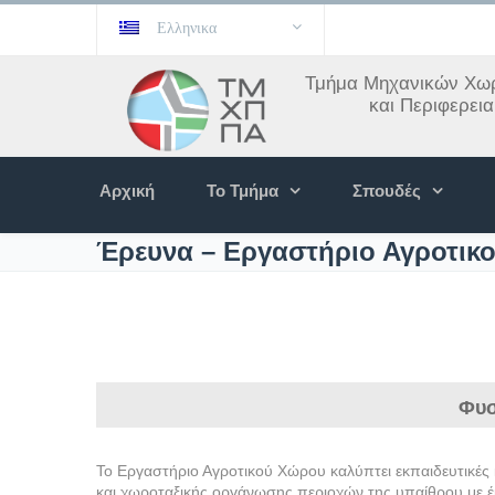
Ελληνικα
Τμήμα Μηχανικών Χωρ
και Περιφερει
Αρχική
Το Τμήμα
Σπουδές
Έρευνα – Εργαστήριο Αγροτικ
Φυσ
Το Εργαστήριο Αγροτικού Χώρου καλύπτει εκπαιδευτικές κ
και χωροταξικής οργάνωσης περιοχών της υπαίθρου με 