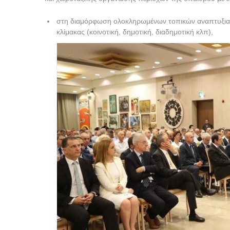
στη διαμόρφωση ολοκληρωμένων τοπικών αναπτυξιακ
κλίμακας (κοινοτική, δημοτική, διαδημοτική κλπ),