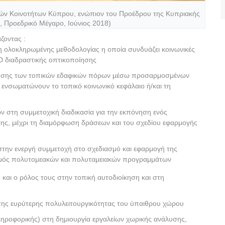
νών Κοινοτήτων Κύπρου, ενώπιον του Προέδρου της Κυπριακής
, Προεδρικό Μέγαρο, Ιούνιος 2018)
ζοντας :
η ολοκληρωμένης μεθοδολογίας η οποία συνδυάζει κοινωνικές
3D διαδραστικής οπτικοποίησης
ποίησης των τοπικών εδαφικών πόρων μέσω προσαρμοσμένων
νσωματώνουν το τοπικό κοινωνικό κεφάλαιο ή/και τη
 στη συμμετοχική διαδικασία για την εκπόνηση ενός
σης, μέχρι τη διαμόρφωση δράσεων και του σχεδίου εφαρμογής
στην ενεργή συμμετοχή στο σχεδιασμό και εφαρμογή της
σμός πολυτομεακών και πολυταμειακών προγραμμάτων
και ο ρόλος τους στην τοπική αυτοδιοίκηση και στη
ο της ευρύτερης πολυλειτουργικότητας του ύπαιθρου χώρου
ηροφορικής) στη δημιουργία εργαλείων χωρικής ανάλυσης,