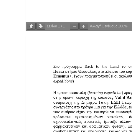
Σελίδα
1
/
1
Αλλαγή μεγέθους
100%