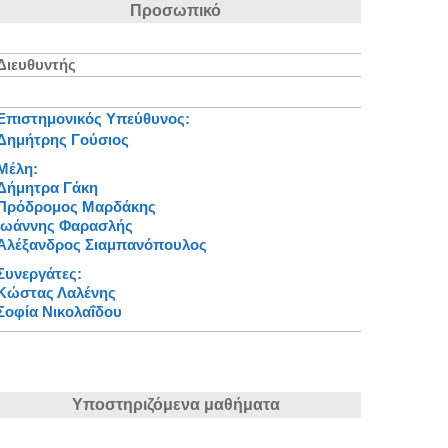
Προσωπικό
Διευθυντής
Επιστημονικός Υπεύθυνος:
Δημήτρης Γούσιος
Μέλη:
Δήμητρα Γάκη
Πρόδρομος Μαρδάκης
Ιωάννης Φαρασλής
Αλέξανδρος Σιαμπανόπουλος
Συνεργάτες:
Κώστας Λαλένης
Σοφία Νικολαΐδου
Υποστηριζόμενα μαθήματα