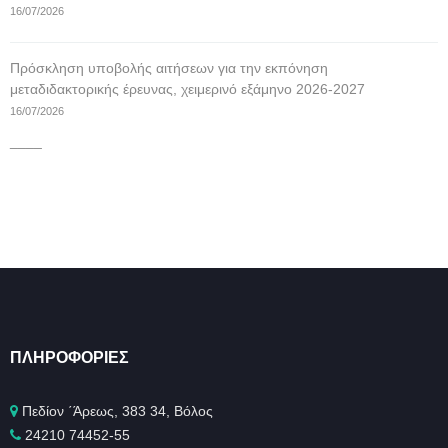
16/07/2026
Πρόσκληση υποβολής αιτήσεων για την εκπόνηση
μεταδιδακτορικής έρευνας, χειμερινό εξάμηνο 2026-2027
16/07/2026
____
ΠΛΗΡΟΦΟΡΊΕΣ
Πεδίον ΄Άρεως, 383 34, Βόλος
24210 74452-55