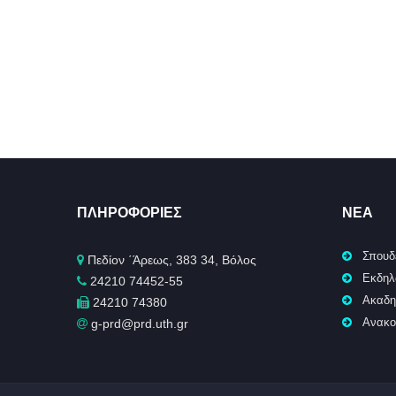
ΠΛΗΡΟΦΟΡΊΕΣ
ΝΈΑ
Σπουδ
Πεδίον ΄Άρεως, 383 34, Βόλος
Εκδηλ
24210 74452-55
Ακαδη
24210 74380
Ανακο
g-prd@prd.uth.gr