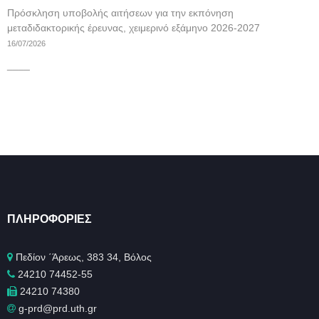
Πρόσκληση υποβολής αιτήσεων για την εκπόνηση
μεταδιδακτορικής έρευνας, χειμερινό εξάμηνο 2026-2027
16/07/2026
____
ΠΛΗΡΟΦΟΡΊΕΣ
Πεδίον ΄Άρεως, 383 34, Βόλος
24210 74452-55
24210 74380
g-prd@prd.uth.gr