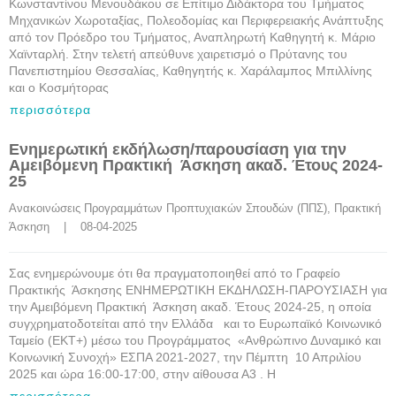
Κωνσταντίνου Μενουδάκου σε Επίτιμο Διδάκτορα του Τμήματος
Μηχανικών Χωροταξίας, Πολεοδομίας και Περιφερειακής Ανάπτυξης
από τον Πρόεδρο του Τμήματος, Αναπληρωτή Καθηγητή κ. Μάριο
Χαϊνταρλή. Στην τελετή απεύθυνε χαιρετισμό ο Πρύτανης του
Πανεπιστημίου Θεσσαλίας, Καθηγητής κ. Χαράλαμπος Μπιλλίνης
και ο Κοσμήτορας
περισσότερα
Ενημερωτική εκδήλωση/παρουσίαση για την
Αμειβόμενη Πρακτική Άσκηση ακαδ. Έτους 2024-
25
Ανακοινώσεις Προγραμμάτων Προπτυχιακών Σπουδών (ΠΠΣ)
, 
Πρακτική 
Άσκηση
    |    08-04-2025
Σας ενημερώνουμε ότι θα πραγματοποιηθεί από το Γραφείο
Πρακτικής Άσκησης ΕΝΗΜΕΡΩΤΙΚΗ ΕΚΔΗΛΩΣΗ-ΠΑΡΟΥΣΙΑΣΗ για
την Αμειβόμενη Πρακτική Άσκηση ακαδ. Έτους 2024-25, η οποία
συγχρηματοδοτείται από την Ελλάδα και το Ευρωπαϊκό Κοινωνικό
Ταμείο (ΕΚΤ+) μέσω του Προγράμματος «Ανθρώπινο Δυναμικό και
Κοινωνική Συνοχή» ΕΣΠΑ 2021-2027, την Πέμπτη 10 Απριλίου
2025 και ώρα 16:00-17:00, στην αίθουσα Α3 . Η