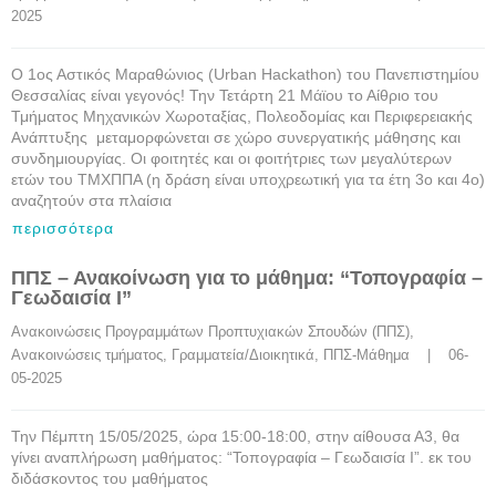
2025
Ο 1ος Αστικός Μαραθώνιος (Urban Hackathon) του Πανεπιστημίου
Θεσσαλίας είναι γεγονός! Την Τετάρτη 21 Μάϊου το Αίθριο του
Τμήματος Μηχανικών Χωροταξίας, Πολεοδομίας και Περιφερειακής
Ανάπτυξης μεταμορφώνεται σε χώρο συνεργατικής μάθησης και
συνδημιουργίας. Οι φοιτητές και οι φοιτήτριες των μεγαλύτερων
ετών του ΤΜΧΠΠΑ (η δράση είναι υποχρεωτική για τα έτη 3ο και 4ο)
αναζητούν στα πλαίσια
περισσότερα
ΠΠΣ – Ανακοίνωση για το μάθημα: “Τοπογραφία –
Γεωδαισία Ι”
Ανακοινώσεις Προγραμμάτων Προπτυχιακών Σπουδών (ΠΠΣ)
, 
Ανακοινώσεις τμήματος
, 
Γραμματεία/Διοικητικά
, 
ΠΠΣ-Μάθημα
    |    06-
05-2025
Την Πέμπτη 15/05/2025, ώρα 15:00-18:00, στην αίθουσα Α3, θα
γίνει αναπλήρωση μαθήματος: “Τοπογραφία – Γεωδαισία Ι”. εκ του
διδάσκοντος του μαθήματος