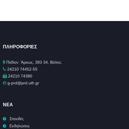
ΠΛΗΡΟΦΟΡΊΕΣ
Πεδίον ΄Άρεως, 383 34, Βόλος
24210 74452-55
24210 74380
g-prd@prd.uth.gr
ΝΈΑ
Σπουδές
Εκδηλώσεις