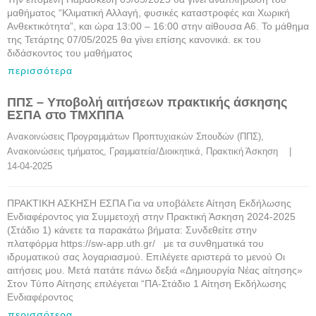
μαθήματος “Κλιματική Αλλαγή, φυσικές καταστροφές και Χωρική
Ανθεκτικότητα”, και ώρα 13:00 – 16:00 στην αίθουσα Α6. Το μάθημα
της Τετάρτης 07/05/2025 θα γίνει επίσης κανονικά. εκ του
διδάσκοντος του μαθήματος
περισσότερα
ΠΠΣ – Υποβολή αιτήσεων πρακτικής άσκησης
ΕΣΠΑ στο ΤΜΧΠΠΑ
Ανακοινώσεις Προγραμμάτων Προπτυχιακών Σπουδών (ΠΠΣ)
, 
Ανακοινώσεις τμήματος
, 
Γραμματεία/Διοικητικά
, 
Πρακτική Άσκηση
    |    
14-04-2025
ΠΡΑΚΤΙΚΗ ΑΣΚΗΣΗ ΕΣΠΑ Για να υποβάλετε Αίτηση Εκδήλωσης
Ενδιαφέροντος για Συμμετοχή στην Πρακτική Άσκηση 2024-2025
(Στάδιο 1) κάνετε τα παρακάτω βήματα: Συνδεθείτε στην
πλατφόρμα https://sw-app.uth.gr/ με τα συνθηματικά του
ιδρυματικού σας λογαριασμού. Επιλέγετε αριστερά το μενού Οι
αιτήσεις μου. Μετά πατάτε πάνω δεξιά «Δημιουργία Νέας αίτησης»
Στον Τύπο Αίτησης επιλέγεται “ΠΑ-Στάδιο 1 Αίτηση Εκδήλωσης
Ενδιαφέροντος
περισσότερα