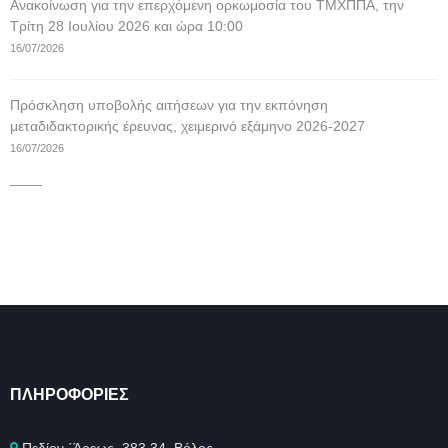
Ανακοίνωση για την επερχόμενη ορκωμοσία του ΤΜΧΠΠΑ, την
Τρίτη 28 Ιουλίου 2026 και ώρα 10:00
16/07/2026
Πρόσκληση υποβολής αιτήσεων για την εκπόνηση
μεταδιδακτορικής έρευνας, χειμερινό εξάμηνο 2026-2027
16/07/2026
____
ΠΛΗΡΟΦΟΡΊΕΣ