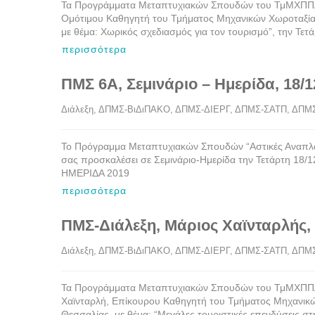
Τα Προγράμματα Μεταπτυχιακών Σπουδών του ΤμΜΧΠΠΑ 
Ομότιμου Καθηγητή του Τμήματος Μηχανικών Χωροταξίας
με θέμα: Χωρικός σχεδιασμός για τον τουρισμό”, την Τ
περισσότερα
ΠΜΣ 6Α, Σεμινάριο – Ημερίδα, 18/1
Διάλεξη
, 
ΔΠΜΣ-ΒιΔιΠΑΚΟ
, 
ΔΠΜΣ-ΔΙΕΡΓ
, 
ΔΠΜΣ-ΣΑΤΠ
, 
ΔΠΜ
Το Πρόγραμμα Μεταπτυχιακών Σπουδών “Αστικές Αναπλάσε
σας προσκαλέσει σε Σεμινάριο-Ημερίδα την Τετάρτη 18/1
ΗΜΕΡΙΔΑ 2019
περισσότερα
ΠΜΣ-Διάλεξη, Μάριος Χαϊνταρλής, 
Διάλεξη
, 
ΔΠΜΣ-ΒιΔιΠΑΚΟ
, 
ΔΠΜΣ-ΔΙΕΡΓ
, 
ΔΠΜΣ-ΣΑΤΠ
, 
ΔΠΜ
Τα Προγράμματα Μεταπτυχιακών Σπουδών του ΤμΜΧΠΠΑ έ
Χαϊνταρλή, Επίκουρου Καθηγητή του Τμήματος Μηχανικώ
Θεσσαλίας με θέμα: “Μεγάλες τουριστικές επενδύσεις στ