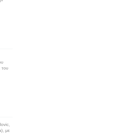
ου
2 του
ovic,
), με