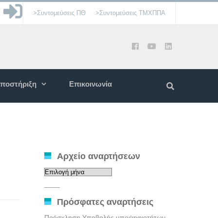
>Συντομεύσεις ΠΘ
>Συντομεύσεις ΤΜΧΠΠΑ
ποστήριξη
Επικοινωνία
Αρχείο αναρτήσεων
Αρχείο
αναρτήσεων
____
Πρόσφατες αναρτήσεις
Πρόσκληση Υποβολής υποψηφιοτήτων