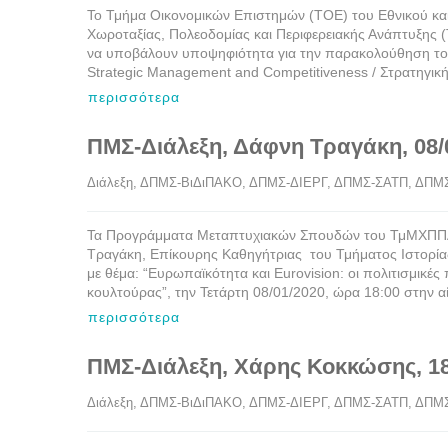
Το Τμήμα Οικονομικών Επιστημών (ΤΟΕ) του Εθνικού κα
Χωροταξίας, Πολεοδομίας και Περιφερειακής Ανάπτυξης
να υποβάλουν υποψηφιότητα για την παρακολούθηση το
Strategic Management and Competitiveness / Στρατηγική
περισσότερα
ΠΜΣ-Διάλεξη, Δάφνη Τραγάκη, 08/
Διάλεξη
, 
ΔΠΜΣ-ΒιΔιΠΑΚΟ
, 
ΔΠΜΣ-ΔΙΕΡΓ
, 
ΔΠΜΣ-ΣΑΤΠ
, 
ΔΠΜ
Τα Προγράμματα Μεταπτυχιακών Σπουδών του ΤμΜΧΠΠΑ έ
Τραγάκη, Επίκουρης Καθηγήτριας του Τμήματος Ιστορία
με θέμα: “Ευρωπαϊκότητα και Eurovision: οι πολιτισμικέ
κουλτούρας”, την Τετάρτη 08/01/2020, ώρα 18:00 στην α
περισσότερα
ΠΜΣ-Διάλεξη, Χάρης Κοκκώσης, 18
Διάλεξη
, 
ΔΠΜΣ-ΒιΔιΠΑΚΟ
, 
ΔΠΜΣ-ΔΙΕΡΓ
, 
ΔΠΜΣ-ΣΑΤΠ
, 
ΔΠΜ