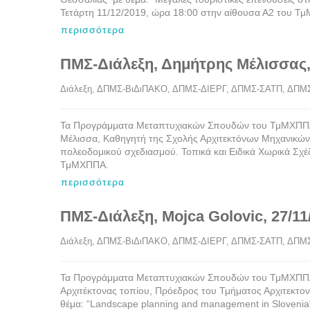
Τετάρτη 11/12/2019, ώρα 18:00 στην αίθουσα Α2 του Τ
περισσότερα
ΠΜΣ-Διάλεξη, Δημήτρης Μέλισσας,
Διάλεξη
, 
ΔΠΜΣ-ΒιΔιΠΑΚΟ
, 
ΔΠΜΣ-ΔΙΕΡΓ
, 
ΔΠΜΣ-ΣΑΤΠ
, 
ΔΠΜ
Τα Προγράμματα Μεταπτυχιακών Σπουδών του ΤμΜΧΠΠΑ έ
Μέλισσα, Καθηγητή της Σχολής Αρχιτεκτόνων Μηχανικών 
πολεοδομικού σχεδιασμού. Τοπικά και Ειδικά Χωρικά Σχέ
ΤμΜΧΠΠΑ.
περισσότερα
ΠΜΣ-Διάλεξη, Mojca Golovic, 27/11
Διάλεξη
, 
ΔΠΜΣ-ΒιΔιΠΑΚΟ
, 
ΔΠΜΣ-ΔΙΕΡΓ
, 
ΔΠΜΣ-ΣΑΤΠ
, 
ΔΠΜ
Τα Προγράμματα Μεταπτυχιακών Σπουδών του ΤμΜΧΠΠΑ έχ
Αρχιτέκτονας τοπίου, Πρόεδρος του Τμήματος Αρχιτεκτονικ
θέμα: “Landscape planning and management in Slovenia