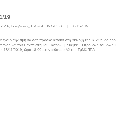
1/19
Σ-ΣΔΑ
, 
Εκδηλώσεις
, 
ΠΜΣ-6Α
, 
ΠΜΣ-ΕΣΧΣ
    |    08-11-2019
χουν την τιμή να σας προσκαλέσουν στη διάλεξη της κ. Αθηνάς Κο
verside και του Πανεπιστημίου Πατρών, με θέμα: “Η προβολή του ελλην
άρτη 13/11/2019, ώρα 18:00 στην αίθουσα Α2 του ΤμΜΧΠΠΑ.