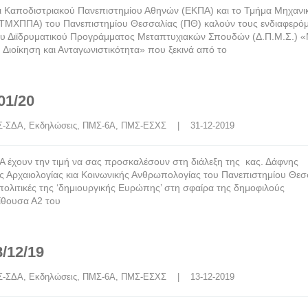
ι Καποδιστριακού Πανεπιστημίου Αθηνών (ΕΚΠΑ) και το Τμήμα Μηχανι
 (ΤΜΧΠΠΑ) του Πανεπιστημίου Θεσσαλίας (ΠΘ) καλούν τους ενδιαφερό
υ Διϊδρυματικού Προγράμματος Μεταπτυχιακών Σπουδών (Δ.Π.Μ.Σ.) 
 Διοίκηση και Ανταγωνιστικότητα» που ξεκινά από το
01/20
Σ-ΣΔΑ
, 
Εκδηλώσεις
, 
ΠΜΣ-6Α
, 
ΠΜΣ-ΕΣΧΣ
    |    31-12-2019
χουν την τιμή να σας προσκαλέσουν στη διάλεξη της κας. Δάφνης
ς Αρχαιολογίας κια Κοινωνικής Ανθρωπολογίας του Πανεπιστημίου Θεσ
ς πολιτικές της ‘δημιουργικής Ευρώπης’ στη σφαίρα της δημοφιλούς
ίθουσα Α2 του
/12/19
Σ-ΣΔΑ
, 
Εκδηλώσεις
, 
ΠΜΣ-6Α
, 
ΠΜΣ-ΕΣΧΣ
    |    13-12-2019