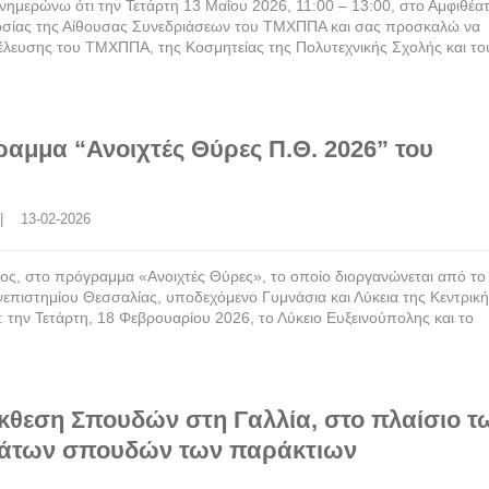
μερώνω ότι την Τετάρτη 13 Μαΐου 2026, 11:00 – 13:00, στο Αμφιθέα
σίας της Αίθουσας Συνεδριάσεων του ΤΜΧΠΠΑ και σας προσκαλώ να
έλευσης του ΤΜΧΠΠΑ, της Κοσμητείας της Πολυτεχνικής Σχολής και το
αμμα “Ανοιχτές Θύρες Π.Θ. 2026” του
 |    13-02-2026
τος, στο πρόγραμμα «Ανοιχτές Θύρες», το οποίο διοργανώνεται από τ
πιστημίου Θεσσαλίας, υποδεχόμενο Γυμνάσια και Λύκεια της Κεντρικ
 την Τετάρτη, 18 Φεβρουαρίου 2026, το Λύκειο Ευξεινούπολης και το
κθεση Σπουδών στη Γαλλία, στο πλαίσιο τ
μμάτων σπουδών των παράκτιων