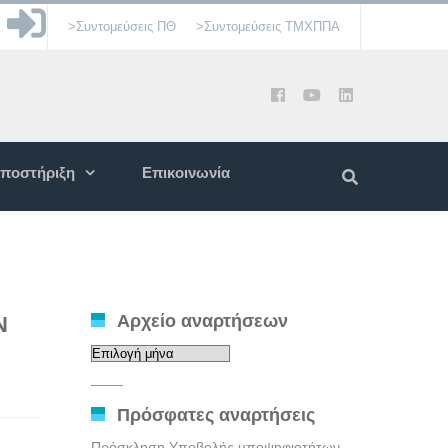
>Συντομεύσεις ΠΘ
>Συντομεύσεις ΤΜΧΠΠΑ
ποστήριξη
Επικοινωνία
Αρχείο αναρτήσεων
N
Αρχείο
αναρτήσεων
____
Πρόσφατες αναρτήσεις
Πρόσκληση Υποβολής υποψηφιοτήτων