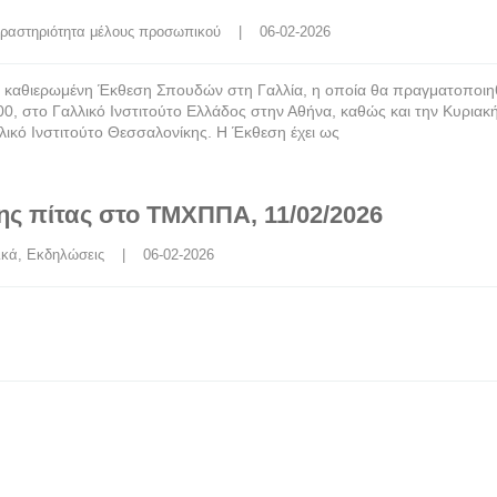
ραστηριότητα μέλους προσωπικού
    |    06-02-2026
ην καθιερωμένη Έκθεση Σπουδών στη Γαλλία, η οποία θα πραγματοποιηθ
00, στο Γαλλικό Ινστιτούτο Ελλάδος στην Αθήνα, καθώς και την Κυριακ
λικό Ινστιτούτο Θεσσαλονίκης. Η Έκθεση έχει ως
ς πίτας στο ΤΜΧΠΠΑ, 11/02/2026
ικά
, 
Εκδηλώσεις
    |    06-02-2026