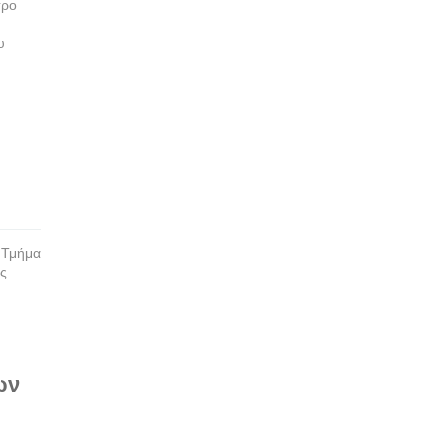
τρο
υ
ο Τμήμα
ής
ων