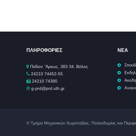
ΠΛΗΡΟΦΟΡΊΕΣ
ΝΈΑ
Σπουδ
Πεδίον ΄Άρεως, 383 34, Βόλος
Εκδηλ
24210 74452-55
Ακαδη
24210 74380
Ανακο
g-prd@prd.uth.gr
© Τμήμα Μηχανικών Χωροταξίας, Πολεοδομίας και Περιφε