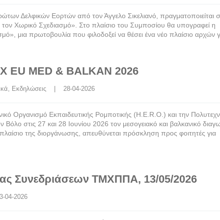
ρώτων Δελφικών Εορτών από τον Άγγελο Σικελιανό, πραγματοποιείται 
 τον Χωρικό Σχεδιασμό». Στο πλαίσιο του Συμποσίου θα υπογραφεί η
ό», μια πρωτοβουλία που φιλοδοξεί να θέσει ένα νέο πλαίσιο αρχών γ
X EU MED & BALKAN 2026
ικά
, 
Εκδηλώσεις
    |    28-04-2026
ικό Οργανισμό Εκπαιδευτικής Ρομποτικής (H.E.R.O.) και την Πολυτεχν
 Βόλο στις 27 και 28 Ιουνίου 2026 τον μεσογειακό και βαλκανικό διαγ
ίσιο της διοργάνωσης, απευθύνεται πρόσκληση προς φοιτητές για
ας Συνεδριάσεων ΤΜΧΠΠΑ, 13/05/2026
 23-04-2026