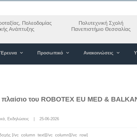
οταξίας, Πολεοδομίας
Πολυτεχνική Σχολή
ακής Ανάπτυξης
Πανεπιστήμιο Θεσσαλίας
Έρευνα
Προσωπικό
Ανακοινώσεις
Υ
ο πλαίσιο του ROBOTEX EU MED & BALKA
ικά
, 
Εκδηλώσεις
    |    25-06-2026
ς [/vc_column_text][/vc_column][/vc_row]