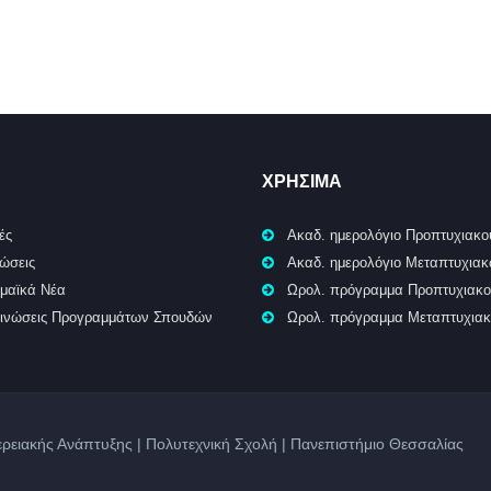
ΧΡΉΣΙΜΑ
ές
Ακαδ. ημερολόγιο Προπτυχιακο
ώσεις
Ακαδ. ημερολόγιο Μεταπτυχια
μαϊκά Νέα
Ωρολ. πρόγραμμα Προπτυχιακ
ινώσεις Προγραμμάτων Σπουδών
Ωρολ. πρόγραμμα Μεταπτυχια
ρειακής Ανάπτυξης | Πολυτεχνική Σχολή | Πανεπιστήμιο Θεσσαλίας