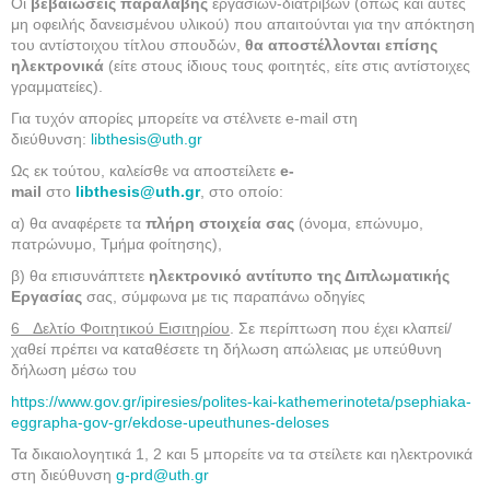
Οι
βεβαιώσεις παραλαβής
εργασιών-διατριβών (όπως και αυτές
μη οφειλής δανεισμένου υλικού) που απαιτούνται για την απόκτηση
του αντίστοιχου τίτλου σπουδών,
θα αποστέλλονται επίσης
ηλεκτρονικά
(είτε στους ίδιους τους φοιτητές, είτε στις αντίστοιχες
γραμματείες).
Για τυχόν απορίες μπορείτε να στέλνετε e-mail στη
διεύθυνση:
libthesis@uth.gr
Ως εκ τούτου, καλείσθε να αποστείλετε
e-
mail
στο
libthesis@uth.gr
, στο οποίο:
α) θα αναφέρετε τα
πλήρη στοιχεία σας
(όνομα, επώνυμο,
πατρώνυμο, Τμήμα φοίτησης),
β) θα επισυνάπτετε
ηλεκτρονικό αντίτυπο της Διπλωματικής
Εργασίας
σας, σύμφωνα με τις παραπάνω οδηγίες
6 Δελτίο Φοιτητικού Εισιτηρίου
. Σε περίπτωση που έχει κλαπεί/
χαθεί πρέπει να καταθέσετε τη δήλωση απώλειας με υπεύθυνη
δήλωση μέσω του
https://www.gov.gr/ipiresies/polites-kai-kathemerinoteta/psephiaka-
eggrapha-gov-gr/ekdose-upeuthunes-deloses
Τα δικαιολογητικά 1, 2 και 5 μπορείτε να τα στείλετε και ηλεκτρονικά
στη διεύθυνση
g-prd@uth.gr