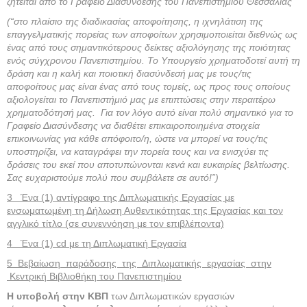
ζητείται από το Γραφείο Διασύνδεσης του Πανεπιστημίου Θεσσαλίας
(“στο πλαίσιο της διαδικασίας αποφοίτησης, η ιχνηλάτιση της
επαγγελματικής πορείας των αποφοίτων χρησιμοποιείται διεθνώς ως
ένας από τους σημαντικότερους δείκτες αξιολόγησης της ποιότητας
ενός σύγχρονου Πανεπιστημίου. Το Υπουργείο χρηματοδοτεί αυτή τη
δράση και η καλή και ποιοτική διασύνδεσή μας με τους/τις
αποφοίτους μας είναι ένας από τους τομείς, ως προς τους οποίους
αξιολογείται το Πανεπιστήμιό μας με επιπτώσεις στην περαιτέρω
χρηματοδότησή μας. Για τον λόγο αυτό είναι πολύ σημαντικό για το
Γραφείο Διασύνδεσης να διαθέτει επικαιροποιημένα στοιχεία
επικοινωνίας για κάθε απόφοιτο/η, ώστε να μπορεί να τους/τις
υποστηρίζει, να καταγράφει την πορεία τους και να ενισχύει τις
δράσεις του εκεί που αποτυπώνονται κενά και ευκαιρίες βελτίωσης.
Σας ευχαριστούμε πολύ που συμβάλετε σε αυτό!”)
3 Ένα (1) αντίγραφο της Διπλωματικής Εργασίας με
ενσωματωμένη τη Δήλωση Αυθεντικότητας της Εργασίας και τον
αγγλικό τίτλο (σε συνεννόηση με τον επιβλέποντα)
4 Ένα (1) cd με τη Διπλωματική Εργασία
5 Βεβαίωση παράδοσης της Διπλωματικής εργασίας στην
Κεντρική Βιβλιοθήκη του Πανεπιστημίου
Η υποβολή στην ΚΒΠ
των Διπλωματικών εργασιών