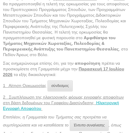
θα πραγματοποιηθεί η τελετή της ορκωμοσίας για τους αποφοίτους
του Προπτυχιακού Προγράμματος Σπουδών, των Προγραμμάτων
Μεταπτυχιακών Σπουδών και του Προγράμματος Διδακτορικών
Σπουδών του Τμήματος Μηχανικών Χωροταξίας, Πολεοδομίας και
Περιφερειακής Ανάπτυξης της Πολυτεχνικής Σχολής του
Πανεπιστημίου Θεσσαλίας. Η τελετή της ορκωμοσίας θα
πραγματοποιηθεί με φυσική παρουσία στο
Αμφιθέατρο του
Τμήματος Μηχανικών Χωροταξίας, Πολεοδομίας &
Περιφερειακής Ανάπτυξης του Πανεπιστημίου Θεσσαλίας
, στο
Πεδίον Άρεως στο Βόλο.
Σας ενημερώνουμε επίσης ότι, για την
αποφοίτηση
πρέπει να
προσκομίσετε στη Γραμματεία μέχρι την
Παρασκευή 17 Ιουλίου
2026
τα εξής δικαιολογητικά:
1 Αίτηση Ορκωμοσίας
σύνδεσμος
2 Συμπλήρωση της ηλεκτρονικής φόρμας εγγραφής αποφοίτων
στη βάση δεδομένων του Γραφείου Διασύνδεσης
Ηλεκτρονική
Εγγραφή Αποφοίτου
Επιπλέον, η Γραμματεία του Τμήματος σας προτρέπει να
συμπληρώσετε και να καταθέσετε το
, όπως
Έντυπο συναίνεσης