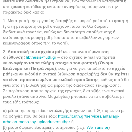
γίνεται
αποκλειστικά ηλεκτρονικά
, ενώ παράλληλα καταργείται η
υποχρέωση κατάθεσης εντύπου αντιγράφου, σύμφωνα με την
παρακάτω διαδικασία:
1. Μετατροπή της εργασίας-διατριβής σε μορφή pdf από το φοιτητή
(για τη μετατροπή σε pdf υπάρχουν πάρα πολλά δωρεάν
διαδικτυακά εργαλεία, καθώς και δυνατότητα αποθήκευσης ή
εκτύπωσης σε μορφή pdf μέσα από το περιβάλλον λογισμικών
κειμενογράφου όπως π.χ. το word).
2.
Αποστολή του αρχείου pdf
ως επισυναπτόμενο
στη
διεύθυνση:
libthesis@uth.gr
– στο σχετικό e-mail θα πρέπει
να
αναφέρονται τα πλήρη στοιχεία του φοιτητή (Όνομα,
Επώνυμο και Πατρώνυμο)
, ενώ για να γίνει αποδεκτό το
αρχείο
pdf
(και να εκδοθεί η σχετική βεβαίωση παραλαβής)
δεν θα πρέπει
να είναι προστατευμένο με κωδικό πρόσβασης
, καθώς αυτό θα
γίνει από τη Βιβλιοθήκη ως μέρος της διαδικασίας τεκμηρίωσης.
Σε περίπτωση που το αρχείο της εργασίας-διατριβής είναι σχετικά
μεγάλο (πάνω από λίγα Megabytes) μπορείτε να το υποβάλετε με
τους εξής τρόπους:
α) μέσω της υπηρεσίας ανταλλαγής αρχείων του ΠΘ, σύμφωνα με
τις οδηγίες που θα δείτε εδώ:
https://it.uth.gr/services/antallagi-
arheion-meso-toy-uploadusersuthgr
ή
β) μέσω δωρεάν εξωτερικής υπηρεσίας (π.χ.
WeTransfer
)