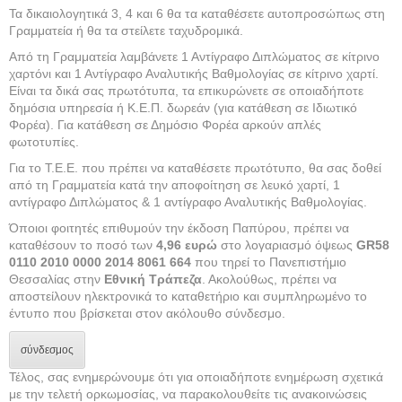
Τα δικαιολογητικά 3, 4 και 6 θα τα καταθέσετε αυτοπροσώπως στη
Γραμματεία ή θα τα στείλετε ταχυδρομικά.
Από τη Γραμματεία λαμβάνετε 1 Αντίγραφο Διπλώματος σε κίτρινο
χαρτόνι και 1 Αντίγραφο Αναλυτικής Βαθμολογίας σε κίτρινο χαρτί.
Είναι τα δικά σας πρωτότυπα, τα επικυρώνετε σε οποιαδήποτε
δημόσια υπηρεσία ή Κ.Ε.Π. δωρεάν (για κατάθεση σε Ιδιωτικό
Φορέα). Για κατάθεση σε Δημόσιο Φορέα αρκούν απλές
φωτοτυπίες.
Για το Τ.Ε.Ε. που πρέπει να καταθέσετε πρωτότυπο, θα σας δοθεί
από τη Γραμματεία κατά την αποφοίτηση σε λευκό χαρτί, 1
αντίγραφο Διπλώματος & 1 αντίγραφο Αναλυτικής Βαθμολογίας.
Όποιοι φοιτητές επιθυμούν την έκδοση Παπύρου, πρέπει να
καταθέσουν το ποσό των
4,96 ευρώ
στο λογαριασμό όψεως
GR58
0110 2010 0000 2014 8061 664
που τηρεί το Πανεπιστήμιο
Θεσσαλίας στην
Εθνική Τράπεζα
. Ακολούθως, πρέπει να
αποστείλουν ηλεκτρονικά το καταθετήριο και συμπληρωμένο το
έντυπο που βρίσκεται στον ακόλουθο σύνδεσμο.
σύνδεσμος
Τέλος, σας ενημερώνουμε ότι για οποιαδήποτε ενημέρωση σχετικά
με την τελετή ορκωμοσίας, να παρακολουθείτε τις ανακοινώσεις