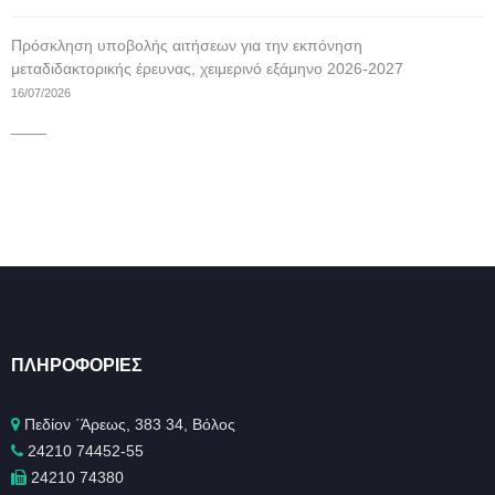
Πρόσκληση υποβολής αιτήσεων για την εκπόνηση
μεταδιδακτορικής έρευνας, χειμερινό εξάμηνο 2026-2027
16/07/2026
____
ΠΛΗΡΟΦΟΡΊΕΣ
Πεδίον ΄Άρεως, 383 34, Βόλος
24210 74452-55
24210 74380