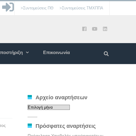
>Συντομεύσεις ΠΘ
>Συντομεύσεις ΤΜΧΠΠΑ
ποστήριξη
Επικοινωνία
Αρχείο αναρτήσεων
Αρχείο
αναρτήσεων
____
τος
Πρόσφατες αναρτήσεις
Πρόσκληση Υποβολής υποψηφιοτήτων