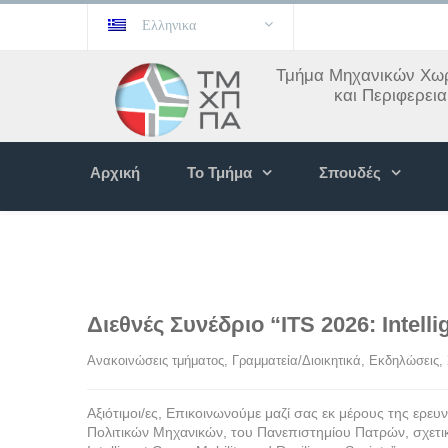
Ελληνικα
Τμήμα Μηχανικών Χωρ
και Περιφερει
Αρχική
Το Τμήμα
Σπουδές
Διεθνές Συνέδριο “ITS 2026: Intelli
Ανακοινώσεις τμήματος
, 
Γραμματεία/Διοικητικά
, 
Εκδηλώσεις
, 
Αξιότιμοι/ες, Επικοινωνούμε μαζί σας εκ μέρους της ερ
Πολιτικών Μηχανικών, του Πανεπιστημίου Πατρών, σχετικ