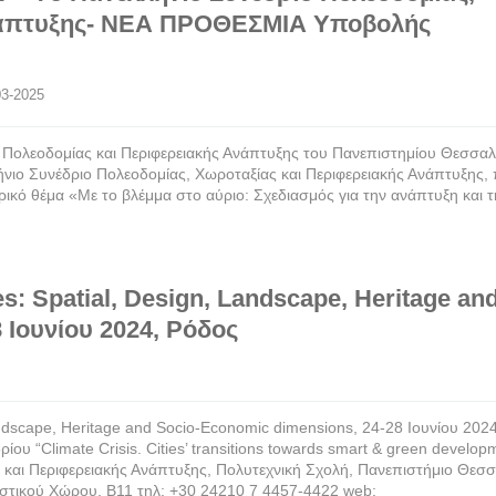
Ανάπτυξης- ΝΕΑ ΠΡΟΘΕΣΜΙΑ Υποβολής
-03-2025
ολεοδομίας και Περιφερειακής Ανάπτυξης του Πανεπιστημίου Θεσσαλ
ήνιο Συνέδριο Πολεοδομίας, Χωροταξίας και Περιφερειακής Ανάπτυξης,
ρικό θέμα «Με το βλέμμα στο αύριο: Σχεδιασμός για την ανάπτυξη και τ
s: Spatial, Design, Landscape, Heritage an
 Ιουνίου 2024, Ρόδος
andscape, Heritage and Socio-Economic dimensions, 24-28 Ιουνίου 2024
 “Climate Crisis. Cities’ transitions towards smart & green develop
και Περιφερειακής Ανάπτυξης, Πολυτεχνική Σχολή, Πανεπιστήμιο Θεσσ
στικού Χώρου, Β11 τηλ: +30 24210 7 4457-4422 web: