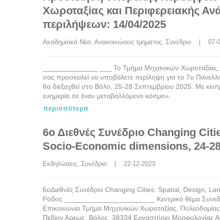
Χωροταξίας και Περιφερειακής 
περιλήψεων: 14/04/2025
Ακαδημαϊκά Νέα
, 
Ανακοινώσεις τμήματος
, 
Συνέδριο
    |    07
______________ ___ Το Τμήμα Μηχανικών Χωροταξίας, Π
σας προσκαλεί να υποβάλετε περίληψη για το 7ο Πανελλ
θα διεξαχθεί στο Βόλο, 25-28 Σεπτεμβρίου 2025. Με κεντ
ευημερία σε έναν μεταβαλλόμενο κόσμο»,
περισσότερα
6ο Διεθνές Συνέδριο Changing Citie
Socio-Economic dimensions, 24-28
Εκδηλώσεις
, 
Συνέδριο
    |    22-12-2023
6οΔιεθνές Συνέδριο Changing Cities: Spatial, Design, L
Ρόδος _______________________ Κεντρικό θέμα Συνεδρίου
Επικοινωνία Τμήμα Μηχανικών Χωροταξίας, Πολεοδομίας 
Πεδίον Άρεως, Βόλος, 38334 Εργαστήριο Μορφολογίας Α