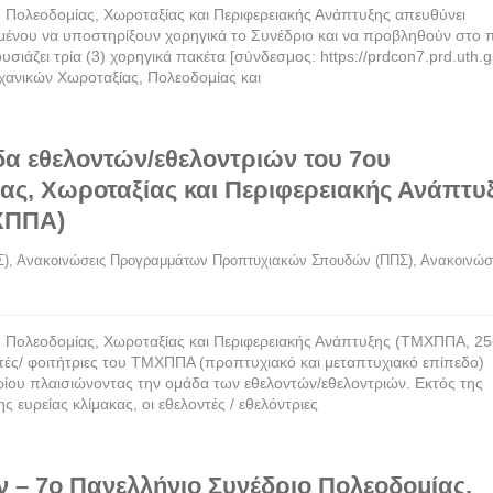
Πολεοδομίας, Χωροταξίας και Περιφερειακής Ανάπτυξης απευθύνει
ιμένου να υποστηρίξουν χορηγικά το Συνέδριο και να προβληθούν στο 
σιάζει τρία (3) χορηγικά πακέτα [σύνδεσμος: https://prdcon7.prd.uth.g
ηχανικών Χωροταξίας, Πολεοδομίας και
α εθελοντών/εθελοντριών του 7ου
ας, Χωροταξίας και Περιφερειακής Ανάπτυ
ΜΧΠΠΑ)
Σ)
, 
Ανακοινώσεις Προγραμμάτων Προπτυχιακών Σπουδών (ΠΠΣ)
, 
Ανακοινώσε
 Πολεοδομίας, Χωροταξίας και Περιφερειακής Ανάπτυξης (ΤΜΧΠΠΑ, 25
τές/ φοιτήτριες του ΤΜΧΠΠΑ (προπτυχιακό και μεταπτυχιακό επίπεδο)
ίου πλαισιώνοντας την ομάδα των εθελοντών/εθελοντριών. Εκτός της
 ευρείας κλίμακας, οι εθελοντές / εθελόντριες
– 7ο Πανελλήνιο Συνέδριο Πολεοδομίας,