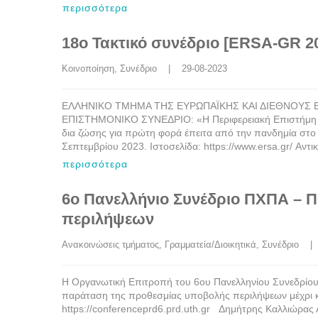
περισσότερα
18o Τακτικό συνέδριο [ERSA-GR 20
Κοινοποίηση
, 
Συνέδριο
    |    29-08-2023
ΕΛΛΗΝΙΚΟ ΤΜΗΜΑ ΤΗΣ ΕΥΡΩΠΑΪΚΗΣ ΚΑΙ ΔΙΕΘΝΟΥΣ Ε
ΕΠΙΣΤΗΜΟΝΙΚΟ ΣΥΝΕΔΡΙΟ: «Η Περιφερειακή Επιστήμη σε
δια ζώσης για πρώτη φορά έπειτα από την πανδημία στο
Σεπτεμβρίου 2023. Ιστοσελίδα: https://www.ersa.gr/ Αντ
περισσότερα
6ο Πανελλήνιο Συνέδριο ΠΧΠΑ – 
περιλήψεων
Ανακοινώσεις τμήματος
, 
Γραμματεία/Διοικητικά
, 
Συνέδριο
    |
Η Οργανωτική Επιτροπή του 6ου Πανελληνίου Συνεδρίου 
παράταση της προθεσμίας υποβολής περιλήψεων μέχρι κα
https://conferenceprd6.prd.uth.gr Δημήτρης Καλλιώρ