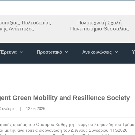
οταξίας, Πολεοδομίας
Πολυτεχνική Σχολή
ακής Ανάπτυξης
Πανεπιστήμιο Θεσσαλίας
Έρευνα
Προσωπικό
Ανακοινώσεις
Υ
gent Green Mobility and Resilience Society
Συνέδριο
    |    12-05-2026
ευνητικής ομάδας του Ομότιμου Καθηγητή Γεωργίου Στεφανίδη του Τμήμα
ά με την ανά τριετία διοργάνωση του Διεθνούς Συνεδρίου “ITS2026: