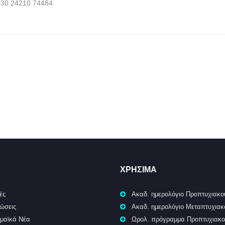
 +30 24210 74484
ΧΡΉΣΙΜΑ
ές
Ακαδ. ημερολόγιο Προπτυχιακο
ώσεις
Ακαδ. ημερολόγιο Μεταπτυχια
μαϊκά Νέα
Ωρολ. πρόγραμμα Προπτυχιακ