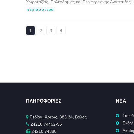
Χωροταξίας, Πολεοδομίας και Περιφερειακής Ανάπτυξης
περισσότερα
1
2
3
4
ΠΛΗΡΟΦΟΡΊΕΣ
ΝΈΑ
Σπουδ
Πεδίον ΄Άρεως, 383 34, Βόλος
Εκδηλ
24210 74452-55
Ακαδη
24210 74380