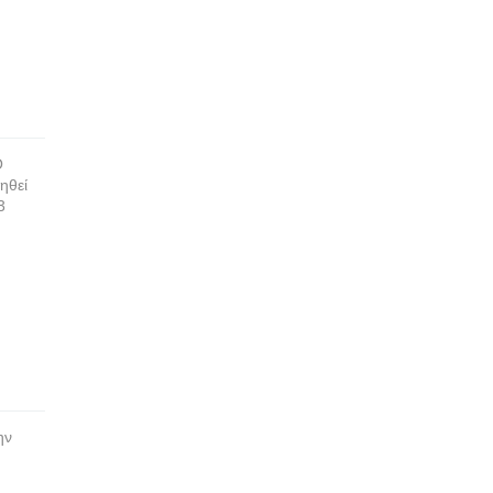
Ο
ηθεί
3
ην