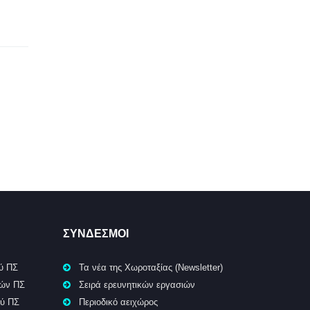
ΣΥΝΔΕΣΜΟΙ
ύ ΠΣ
Τα νέα της Χωροταξίας (Newsletter)
κών ΠΣ
Σειρά ερευνητικών εργασιών
ού ΠΣ
Περιοδικό αειχώρος