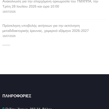
Ανακοίνωση για την επερχόμενη ορκωμοσία του ΤΜΧΠΠΑ, την
Τρίτη 28 Ιουλίου 2026 και ώρα 10:00
16/07/2026
Πρόσκληση υποβολής αιτήσεων για την εκπόνηση
μεταδιδακτορικής έρευνας, χειμερινό εξάμηνο 2026-2027
16/07/2026
____
ΠΛΗΡΟΦΟΡΊΕΣ