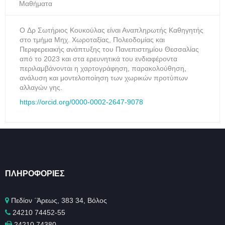
Μαθήματα
O Δρ Σωτήριος Κουκούλας είναι Αναπληρωτής Καθηγητής
στο τμήμα Μηχ. Χωροταξίας, Πολεοδομίας και
Περιφερειακής ανάπτυξης του Πανεπιστημίου Θεσσαλίας
από το 2023 και στα ερευνητικά του ενδιαφέροντα
περιλαμβάνονται η χαρτογράφηση, παρακολούθηση,
ανάλυση και μοντελοποίηση των χωρικών προτύπων
αλλαγών γης.
https://orcid.org/0000-0002-2647-9078
ΠΛΗΡΟΦΟΡΊΕΣ
Πεδίον ΄Άρεως, 383 34, Βόλος
24210 74452-55
24210 74380