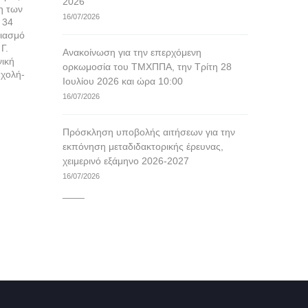
2026
η των
16/07/2026
 34
διασμό
Γ.
Ανακοίνωση για την επερχόμενη
νική
ορκωμοσία του ΤΜΧΠΠΑ, την Τρίτη 28
χολή-
Ιουλίου 2026 και ώρα 10:00
16/07/2026
Πρόσκληση υποβολής αιτήσεων για την
εκπόνηση μεταδιδακτορικής έρευνας,
χειμερινό εξάμηνο 2026-2027
16/07/2026
____