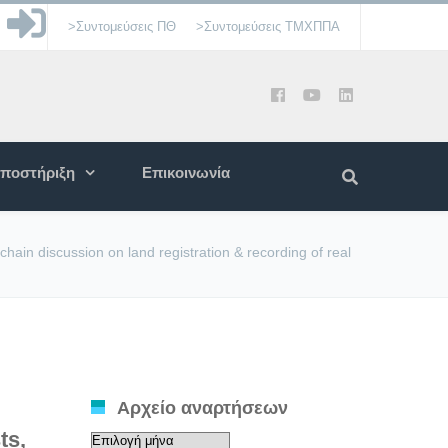
>Συντομεύσεις ΠΘ
>Συντομεύσεις ΤΜΧΠΠΑ
ποστήριξη
Επικοινωνία
ain discussion on land registration & recording of real
Αρχείο αναρτήσεων
ts,
Αρχείο