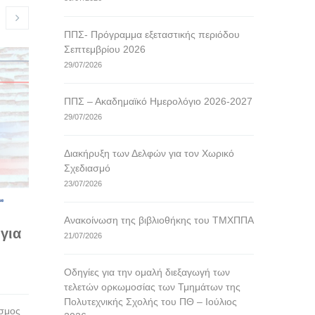
ΠΠΣ- Πρόγραμμα εξεταστικής περιόδου
Σεπτεμβρίου 2026
Οδηγίες για την ομαλή
Ανακοίνωσ
29/07/2026
διεξαγωγή των τελετών
επερχόμε
ορκωμοσίας των Τμημάτων
ΤΜΧΠΠΑ, τ
ΠΠΣ – Ακαδημαϊκό Ημερολόγιο 2026-2027
της Πολυτεχνικής Σχολής
Ιουλίου 2
29/07/2026
του ΠΘ – Ιούλιος 2026
16/07/2026
16/07/2026
Διακήρυξη των Δελφών για τον Χωρικό
Σας ενημερώνου
Σχεδιασμό
Ιουλίου 2026 κ
Για την ομαλή διεξαγωγή της Ορκωμοσίας
23/07/2026
πραγματοποιηθε
θα πρέπει να σας ενημερώσουμε και να
για τους αποφ
σας επιστήσουμε την προσοχή στα
Ανακοίνωση της βιβλιοθήκης του ΤΜΧΠΠΑ
Προγράμματος
παρακάτω: Οι απόφοιτοι θα φορέσουν
για
Προγραμμάτων
τήβεννο, εφόσον το επιθυμούν. Οι υπό
21/07/2026
και του Προγρ
ορκωμοσία απόφοιτοι θα πρέπει να
Σπουδών του 
προσέρχονται
Οδηγίες για την ομαλή διεξαγωγή των
περισσότε
περισσότερα
τελετών ορκωμοσίας των Τμημάτων της
Πολυτεχνικής Σχολής του ΠΘ – Ιούλιος
εσμος