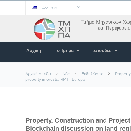
Ελληνικα
Τμήμα Μηχανικών Χωρ
και Περιφερει
Αρχική
Το Τμήμα
Σπουδές
Αρχική σελίδα
Νέα
Εκδηλώσεις
Property
property interests, RMIT Europe
Property, Construction and Projec
Blockchain discussion on land regis