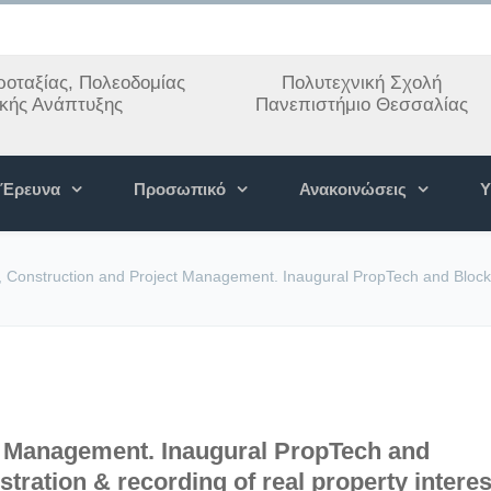
οταξίας, Πολεοδομίας
Πολυτεχνική Σχολή
ακής Ανάπτυξης
Πανεπιστήμιο Θεσσαλίας
Έρευνα
Προσωπικό
Ανακοινώσεις
Υ
, Construction and Project Management. Inaugural PropTech and Blockch
t Management. Inaugural PropTech and
tration & recording of real property interes