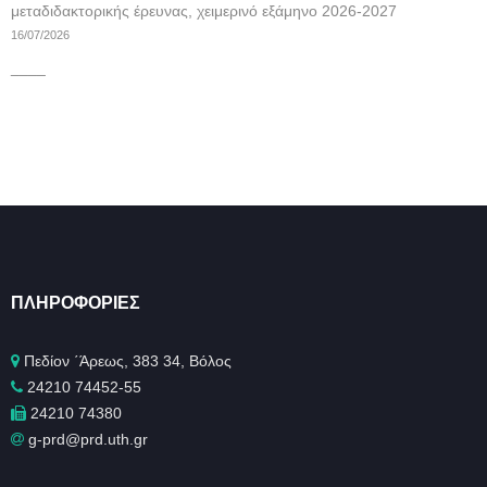
μεταδιδακτορικής έρευνας, χειμερινό εξάμηνο 2026-2027
16/07/2026
____
ΠΛΗΡΟΦΟΡΊΕΣ
Πεδίον ΄Άρεως, 383 34, Βόλος
24210 74452-55
24210 74380
g-prd@prd.uth.gr