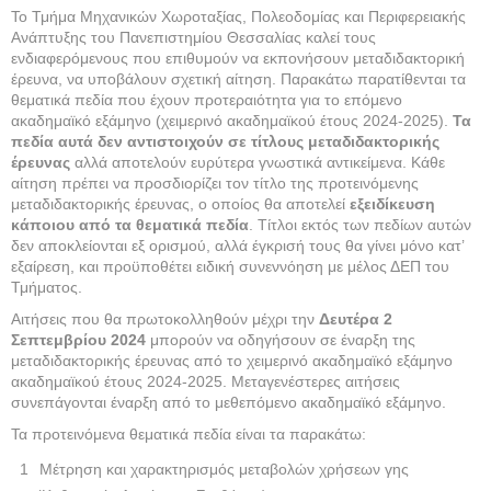
Το Τμήμα Μηχανικών Χωροταξίας, Πολεοδομίας και Περιφερειακής
Ανάπτυξης του Πανεπιστημίου Θεσσαλίας καλεί τους
ενδιαφερόμενους που επιθυμούν να εκπονήσουν μεταδιδακτορική
έρευνα, να υποβάλουν σχετική αίτηση. Παρακάτω παρατίθενται τα
θεματικά πεδία που έχουν προτεραιότητα για το επόμενο
ακαδημαϊκό εξάμηνο (χειμερινό ακαδημαϊκού έτους 2024-2025).
Τα
πεδία αυτά δεν αντιστοιχούν σε τίτλους μεταδιδακτορικής
έρευνας
αλλά αποτελούν ευρύτερα γνωστικά αντικείμενα. Κάθε
αίτηση πρέπει να προσδιορίζει τον τίτλο της προτεινόμενης
μεταδιδακτορικής έρευνας, ο οποίος θα αποτελεί
εξειδίκευση
κάποιου από τα θεματικά πεδία
. Τίτλοι εκτός των πεδίων αυτών
δεν αποκλείονται εξ ορισμού, αλλά έγκρισή τους θα γίνει μόνο κατ’
εξαίρεση, και προϋποθέτει ειδική συνεννόηση με μέλος ΔΕΠ του
Τμήματος.
Αιτήσεις που θα πρωτοκολληθούν μέχρι την
Δευτέρα 2
Σεπτεμβρίου 2024
μπορούν να οδηγήσουν σε έναρξη της
μεταδιδακτορικής έρευνας από το χειμερινό ακαδημαϊκό εξάμηνο
ακαδημαϊκού έτους 2024-2025. Μεταγενέστερες αιτήσεις
συνεπάγονται έναρξη από το μεθεπόμενο ακαδημαϊκό εξάμηνο.
Τα προτεινόμενα θεματικά πεδία είναι τα παρακάτω:
Μέτρηση και χαρακτηρισμός μεταβολών χρήσεων γης