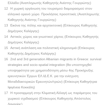
Ελλάδα (Αναπληρωτής Καθηγητής Ανέστης Γουργιώτης)
Η χωρική οργάνωση του τουρισμού διαμοιρασμού στον
ελληνικό ορεινό χώρο. Προκλήσεις προοπτικές (Αναπληρωτής
Καθηγητής Ανέστης Γουργιώτης)
Εικόνα της πόλης και αρχιτεκτονική (Επίκουρος Καθηγητής
Δημήτριος Καλέργης)
Αστικός χώρος και γνωστικοί χάρτες (Επίκουρος Καθηγητής
Δημήτριος Καλέργης)
Αστική ανάπλαση και πολιτιστική κληρονομιά (Επίκουρος
Καθηγητής Δημήτριος Καλέργης)
2nd and 3rd generation Albanian migrants in Greece: survival
strategies and socio-spatial integration (θα υποστηριχθεί
υποψηφιότητα για χρηματοδότηση μέσω 4ης Προκήρυξης
ερευνητικών Έργων ΕΛ.ΙΔ.Ε.Κ. για την ενίσχυση
Μεταδιδακτορικών Ερευνητών/τριών) (Επίκουρη Καθηγήτρια
Ιφιγένεια Κοκκάλη)
Η προσαρμογή στην Κλιματική Αλλαγή ως παράμετρος του
χωρικού σχεδιασμού (Επίκουρος Καθηγητής Απόστολος
Λαγαρίας)