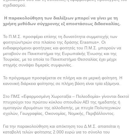
σχεδιασμού.
Η παρακολούθηση των διαλέξεων μπορεί να γίνει με τη
χρήση μεθόδων σύγχρονης εξ αποστάσεως διδασκαλίας.
Το Π.Μ.Σ. προσφέρει επίσης τη δυνατότητα συμμετοχής των
φοιτητών/τριών στο πλαίσιο της δράσης Erasmus+. Οι
ενδιαφερόμενοι φοιτήτριες και φοιτητές του Π.Μ.Σ. μπορούν να
μεταβούν σε Πανεπιστήμια της Ευρωπαϊκής Ένωσης και της
Τουρκίας, με τα οποία το Πανεπιστήμιο Θεσσαλίας έχει μέχρι
στιγμής συνάψει διμερείς συμφωνίες.
Το πρόγραμμα προσφέρεται σε πλήρη και σε μερική φοίτηση. Η
κανονική διάρκεια φοίτησης σε πλήρη βάση είναι τρία εξάμηνα.
Στο ΠΜΣ «Εφαρμοσμένη Χωροταξία – Πολεοδομία» γίνονται δεκτοί
πτυχιούχοι του πρώτου κύκλου σπουδών ΑΕΙ της ημεδαπής ή
ομοταγών ιδρυμάτων της αλλοδαπής, με πτυχία Πολυτεχνικών
σχολών, Γεωγραφίας, Οικονομίας, Νομικής, Περιβάλλοντος.
Για την παρακολούθηση και απόκτηση του Δ.Μ.Σ. απαιτείται η
καταβολή τελών φοίτησης 2.000 ευρώ για το σύνολο του