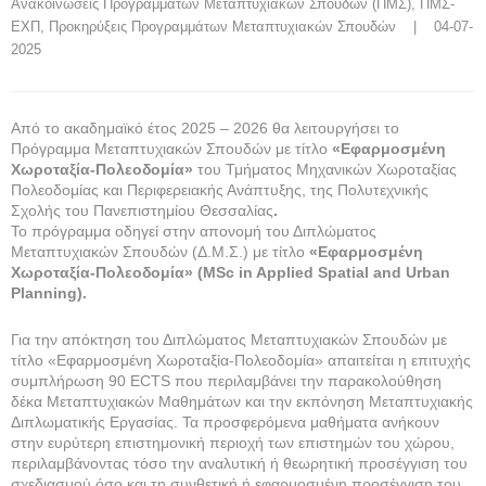
Ανακοινώσεις Προγραμμάτων Μεταπτυχιακών Σπουδών (ΠΜΣ)
, 
ΠΜΣ-
ΕΧΠ
, 
Προκηρύξεις Προγραμμάτων Μεταπτυχιακών Σπουδών
    |    04-07-
2025
Από το ακαδημαϊκό έτος 2025 – 2026 θα λειτουργήσει το
Πρόγραμμα Μεταπτυχιακών Σπουδών με τίτλο
«Εφαρμοσμένη
Χωροταξία-Πολεοδομία»
του Τμήματος Μηχανικών Χωροταξίας
Πολεοδομίας και Περιφερειακής Ανάπτυξης, της Πολυτεχνικής
Σχολής του Πανεπιστημίου Θεσσαλίας
.
Το πρόγραμμα οδηγεί στην απονομή του Διπλώματος
Μεταπτυχιακών Σπουδών (Δ.Μ.Σ.) με τίτλο
«Εφαρμοσμένη
Χωροταξία-Πολεοδομία»
(
MSc
in
Applied
Spatial
and
Urban
Planning).
Για την απόκτηση του Διπλώματος Μεταπτυχιακών Σπουδών με
τίτλο «Εφαρμοσμένη Χωροταξία-Πολεοδομία» απαιτείται η επιτυχής
συμπλήρωση 90 ECTS που περιλαμβάνει την παρακολούθηση
δέκα Μεταπτυχιακών Μαθημάτων και την εκπόνηση Μεταπτυχιακής
Διπλωματικής Εργασίας. Τα προσφερόμενα μαθήματα ανήκουν
στην ευρύτερη επιστημονική περιοχή των επιστημών του χώρου,
περιλαμβάνοντας τόσο την αναλυτική ή θεωρητική προσέγγιση του
σχεδιασμού όσο και τη συνθετική ή εφαρμοσμένη προσέγγιση του