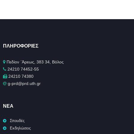
ΠΛΗΡΟΦΟΡΊΕΣ
Πεδίον ΄Άρεως, 383 34, Βόλος
24210 74452-55
24210 74380
g-prd@prd.uth.gr
ΝΈΑ
Σπουδές
Εκδηλώσεις