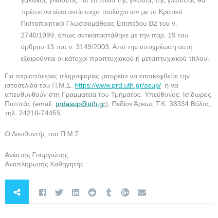
γαλλικής γλώσσας. Το επίπεδο της γνώσης της γλώσσας θα
πρέπει να είναι αντίστοιχο τουλάχιστον με το Κρατικό
Πιστοποιητικό Γλωσσομάθειας Επιπέδου Β2 του ν.
2740/1999, όπως αντικαταστάθηκε με την παρ. 19 του
άρθρου 13 του ν. 3149/2003. Από την υποχρέωση αυτή
εξαιρούνται οι κάτοχοι προπτυχιακού ή μεταπτυχιακού τίτλου.
Για περισσότερες πληροφορίες μπορείτε να επισκεφθείτε την
ιστοσελίδα του Π.Μ.Σ.
https://www.prd.uth.gr/asup/
ή να
απευθυνθούν στη Γραμματεία του Τμήματος. Υπεύθυνος: Ισίδωρος
Παππάς (email:
prdasup@uth.gr
), Πεδίον Άρεως Τ.Κ. 38334 Βόλος,
τηλ. 24210-74455
Ο Διευθυντής του Π.Μ.Σ.
Ανέστης Γουργιώτης
Αναπληρωτής Καθηγητής