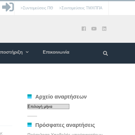
>Συντομεύσεις ΠΘ
>Συντομεύσεις ΤΜΧΠΠΑ
ποστήριξη
Επικοινωνία
Αρχείο αναρτήσεων
Αρχείο
αναρτήσεων
____
Πρόσφατες αναρτήσεις
τω:
Πρόσκληση Υποβολής υποψηφιοτήτων