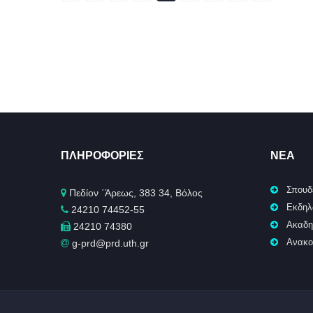
ΠΛΗΡΟΦΟΡΊΕΣ
ΝΈΑ
Σπουδ
Πεδίον ΄Άρεως, 383 34, Βόλος
Εκδηλ
24210 74452-55
Ακαδη
24210 74380
Ανακο
g-prd@prd.uth.gr