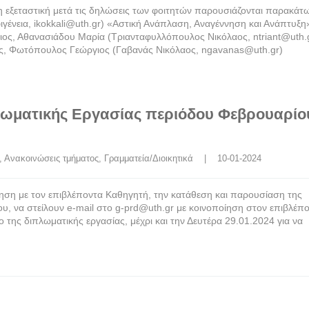
 εξεταστική μετά τις δηλώσεις των φοιτητών παρουσιάζονται παρακά
ένεια, ikokkali@uth.gr) «Αστική Ανάπλαση, Αναγέννηση και Ανάπτυξη
ιος, Αθανασιάδου Μαρία (Τριανταφυλλόπουλος Νικόλαος, ntriant@uth.
ος, Φωτόπουλος Γεώργιος (Γαβανάς Νικόλαος, ngavanas@uth.gr)
ωματικής Εργασίας περιόδου Φεβρουαρίο
, 
Ανακοινώσεις τμήματος
, 
Γραμματεία/Διοικητικά
    |    10-01-2024
όηση με τον επιβλέποντα Καθηγητή, την κατάθεση και παρουσίαση της
υ, να στείλουν e-mail στο g-prd@uth.gr με κοινοποίηση στον επιβλέπ
της διπλωματικής εργασίας, μέχρι και την Δευτέρα 29.01.2024 για να