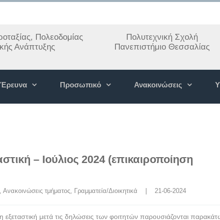
οταξίας, Πολεοδομίας
Πολυτεχνική Σχολή
ακής Ανάπτυξης
Πανεπιστήμιο Θεσσαλίας
Έρευνα
Προσωπικό
Ανακοινώσεις
Υ
στική – Ιούλιος 2024 (επικαιροποίηση
, 
Ανακοινώσεις τμήματος
, 
Γραμματεία/Διοικητικά
    |    21-06-2024
η εξεταστική μετά τις δηλώσεις των φοιτητών παρουσιάζονται παρακά