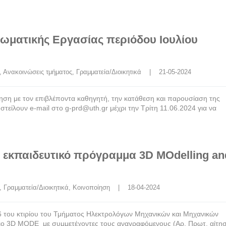
ματικής Εργασίας περιόδου Ιουλίου
, 
Ανακοινώσεις τμήματος
, 
Γραμματεία/Διοικητικά
    |    21-05-2024
όηση με τον επιβλέποντα καθηγητή, την κατάθεση και παρουσίαση της
στείλουν e-mail στο g-prd@uth.gr μέχρι την Τρίτη 11.06.2024 για να
 εκπαιδευτικό πρόγραμμα 3D MOdelling an
, 
Γραμματεία/Διοικητικά
, 
Κοινοποίηση
    |    18-04-2024
06 του κτιρίου του Τμήματος Ηλεκτρολόγων Μηχανικών και Μηχανικών
ριο 3D MODE με συμμετέχοντες τους αναγραφόμενους (Αρ. Πρωτ. αίτη