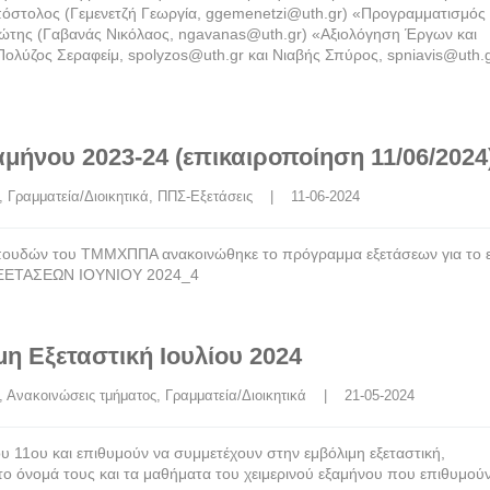
πόστολος (Γεμενετζή Γεωργία, ggemenetzi@uth.gr) «Προγραμματισμός
της (Γαβανάς Νικόλαος, ngavanas@uth.gr) «Αξιολόγηση Έργων και
λύζος Σεραφείμ, spolyzos@uth.gr και Νιαβής Σπύρος, spniavis@uth.g
μήνου 2023-24 (επικαιροποίηση 11/06/2024
, 
Γραμματεία/Διοικητικά
, 
ΠΠΣ-Εξετάσεις
    |    11-06-2024
πουδών του ΤΜΜΧΠΠΑ ανακοινώθηκε το πρόγραμμα εξετάσεων για το ε
ΕΞΕΤΑΣΕΩΝ ΙΟΥΝΙΟΥ 2024_4
η Εξεταστική Ιουλίου 2024
, 
Ανακοινώσεις τμήματος
, 
Γραμματεία/Διοικητικά
    |    21-05-2024
υ 11ου και επιθυμούν να συμμετέχουν στην εμβόλιμη εξεταστική,
το όνομά τους και τα μαθήματα του χειμερινού εξαμήνου που επιθυμού