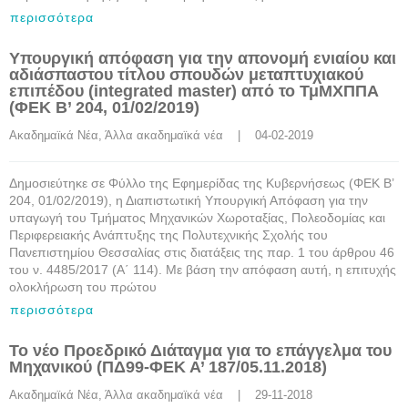
περισσότερα
Υπουργική απόφαση για την απονομή ενιαίου και
αδιάσπαστου τίτλου σπουδών μεταπτυχιακού
επιπέδου (integrated master) από το ΤμΜΧΠΠΑ
(ΦΕΚ Β’ 204, 01/02/2019)
Ακαδημαϊκά Νέα
, 
Άλλα ακαδημαϊκά νέα
    |    04-02-2019
Δημοσιεύτηκε σε Φύλλο της Εφημερίδας της Κυβερνήσεως (ΦΕΚ Β’
204, 01/02/2019), η Διαπιστωτική Υπουργική Απόφαση για την
υπαγωγή του Τμήματος Μηχανικών Χωροταξίας, Πολεοδομίας και
Περιφερειακής Ανάπτυξης της Πολυτεχνικής Σχολής του
Πανεπιστημίου Θεσσαλίας στις διατάξεις της παρ. 1 του άρθρου 46
του ν. 4485/2017 (Α΄ 114). Με βάση την απόφαση αυτή, η επιτυχής
ολοκλήρωση του πρώτου
περισσότερα
Το νέο Προεδρικό Διάταγμα για το επάγγελμα του
Μηχανικού (ΠΔ99-ΦΕΚ Α’ 187/05.11.2018)
Ακαδημαϊκά Νέα
, 
Άλλα ακαδημαϊκά νέα
    |    29-11-2018