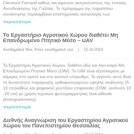
Clermont Ferrand καθώς και αιρετούς εκπροσώπους της τοπικής
Αυτοδιοίκησης της Γαλλίας. Το πρόγραμμα της παραπάνω
συνάντησης περιλαμβάνει επιστημονικές ανταλλαγές των
περισσότερα
Το Εργαστήριο Αγροτικού Χώρου διαθέτει Μη
Επανδρωμένο Πτητικό Μέσο – UAV
Ακαδημαϊκά Νέα
, 
Άλλα ακαδημαϊκά νέα
    |    15-10-2014
Το Εργαστήριο Αγροτικού Χώρου, διαθέτει εδώ και λίγο καιρό Μη
Επανδρωμένο Πτητικό Μέσο (UAV). Το UAV είναι εξοπλισμένο με
κάμερες στο ορατό και στο κοντινό υπέρυθρο. Το γεγονός αυτό δίνει
τη δυνατότητα παραγωγής ορθοφωτοχαρτών υψηλής ανάλυσης (5-
10 cm)καθώς και ψηφιακού μοντέλου επιφανείας (DSM, ανάλυση 10
-20 cm) με χρήση τεχνικών φωτογραμμετρίας (low altitude
photogrammetry).
περισσότερα
Διεθνής Αναγνώριση του Εργαστηρίου Αγροτικού
Χώρου του Πανεπιστημίου Θεσσαλίας