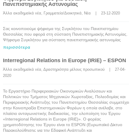
Πανεπιστημιακής Αστυνομίας
Άλλα ακαδημαϊκά νέα
, 
Γραμματεία/Διοικητικά
, 
Νέα
    |    23-12-2020
Σας κοινοποιούμε ψήφισμα της Συγκλήτου του Πανεπιστημίου
Θεσσαλίας που αφορά στη σύσταση Πανεπιστημιακής Αστυνομίας.
Ψήφισμα Συγκλήτου για σύσταση πανεπιστημιακής αστυνομίας
περισσότερα
Interregional Relations in Europe (IRiE) – ESPON
Άλλα ακαδημαϊκά νέα
, 
Δραστηριότητα μέλους προσωπικού
    |    27-04-
2020
Το Εργαστήριο Περιφερειακών Οικονομικών Αναλύσεων και
Πολιτικών του Τμήματος Μηχανικών Χωροταξίας, Πολεοδομίας και
Περιφερειακής Ανάπτυξης του Πανεπιστημίου Θεσσαλίας συμμετέχει
στην Κοινοπραξία Επιστημονικών Φορέων η οποία ανέλαβε, στο
πλαίσιο ανταγωνιστικής διαδικασίας, την υλοποίηση του Έργου
«Interregional Relations in Europe (IRiE)». Ο φορέας
χρηματοδότησης του Έργου είναι το ESPON (Ευρωπαϊκό Δίκτυο
Παρακολούθησης για την Εδαφική Ανάπτυξη και