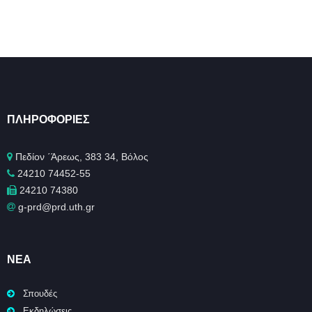
ΠΛΗΡΟΦΟΡΊΕΣ
Πεδίον ΄Άρεως, 383 34, Βόλος
24210 74452-55
24210 74380
g-prd@prd.uth.gr
ΝΈΑ
Σπουδές
Εκδηλώσεις