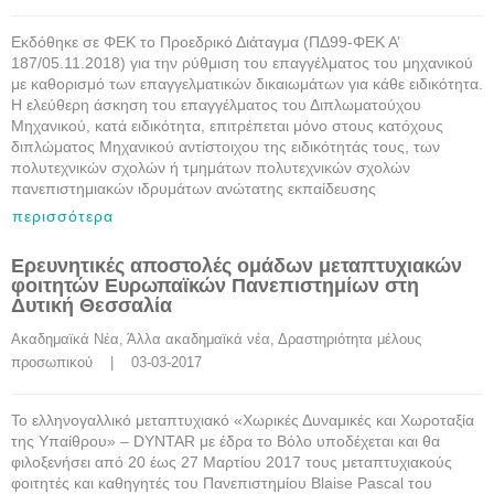
Εκδόθηκε σε ΦΕΚ το Προεδρικό Διάταγμα (ΠΔ99-ΦΕΚ Α’
187/05.11.2018) για την ρύθμιση του επαγγέλματος του μηχανικού
με καθορισμό των επαγγελματικών δικαιωμάτων για κάθε ειδικότητα.
H ελεύθερη άσκηση του επαγγέλματος του Διπλωματούχου
Μηχανικού, κατά ειδικότητα, επιτρέπεται μόνο στους κατόχους
διπλώματος Μηχανικού αντίστοιχου της ειδικότητάς τους, των
πολυτεχνικών σχολών ή τμημάτων πολυτεχνικών σχολών
πανεπιστημιακών ιδρυμάτων ανώτατης εκπαίδευσης
περισσότερα
Ερευνητικές αποστολές ομάδων μεταπτυχιακών
φοιτητών Ευρωπαϊκών Πανεπιστημίων στη
Δυτική Θεσσαλία
Ακαδημαϊκά Νέα
, 
Άλλα ακαδημαϊκά νέα
, 
Δραστηριότητα μέλους 
προσωπικού
    |    03-03-2017
Το ελληνογαλλικό μεταπτυχιακό «Χωρικές Δυναμικές και Χωροταξία
της Υπαίθρου» – DYNTAR με έδρα το Βόλο υποδέχεται και θα
φιλοξενήσει από 20 έως 27 Μαρτίου 2017 τους μεταπτυχιακούς
φοιτητές και καθηγητές του Πανεπιστημίου Blaise Pascal του