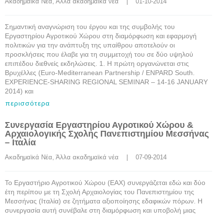
Ακαδημαϊκά Νέα
, 
Άλλα ακαδημαϊκά νέα
    |    01-10-2014
Σημαντική αναγνώριση του έργου και της συμβολής του
Εργαστηρίου Αγροτικού Χώρου στη διαμόρφωση και εφαρμογή
πολιτικών για την ανάπτυξη της υπαίθρου αποτελούν οι
προσκλήσεις που έλαβε για τη συμμετοχή του σε δύο υψηλού
επιπέδου διεθνείς εκδηλώσεις. 1. Η πρώτη οργανώνεται στις
Βρυχέλλες (Euro-Mediterranean Partnership / ENPARD South.
EXPERIENCE-SHARING REGIONAL SEMINAR – 14-16 JANUARY
2014) και
περισσότερα
Συνεργασία Εργαστηρίου Αγροτικού Χώρου &
Αρχαιολογικής Σχολής Πανεπιστημίου Μεσσήνας
– Ιταλία
Ακαδημαϊκά Νέα
, 
Άλλα ακαδημαϊκά νέα
    |    07-09-2014
Το Εργαστήριο Αγροτικού Χώρου (ΕΑΧ) συνεργάζεται εδώ και δύο
έτη περίπου με τη Σχολή Αρχαιολογίας του Πανεπιστημίου της
Μεσσήνας (Ιταλία) σε ζητήματα αξιοποίησης εδαφικών πόρων. Η
συνεργασία αυτή συνέβαλε στη διαμόρφωση και υποβολή μιας