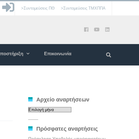
>Συντομεύσεις ΠΘ
>Συντομεύσεις ΤΜΧΠΠΑ
ποστήριξη
Επικοινωνία
Αρχείο αναρτήσεων
Αρχείο
αναρτήσεων
____
Πρόσφατες αναρτήσεις
Πρόσκληση Υποβολής υποψηφιοτήτων