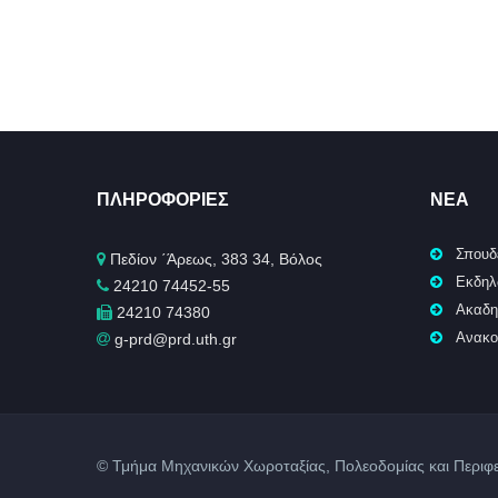
ΠΛΗΡΟΦΟΡΊΕΣ
ΝΈΑ
Σπουδ
Πεδίον ΄Άρεως, 383 34, Βόλος
Εκδηλ
24210 74452-55
Ακαδη
24210 74380
Ανακο
g-prd@prd.uth.gr
© Τμήμα Μηχανικών Χωροταξίας, Πολεοδομίας και Περιφε