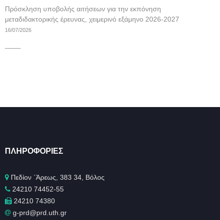
Πρόσκληση υποβολής αιτήσεων για την εκπόνηση
μεταδιδακτορικής έρευνας, χειμερινό εξάμηνο 2026-2027
16/07/2026
____
ΠΛΗΡΟΦΟΡΊΕΣ
Πεδίον ΄Άρεως, 383 34, Βόλος
24210 74452-55
24210 74380
g-prd@prd.uth.gr