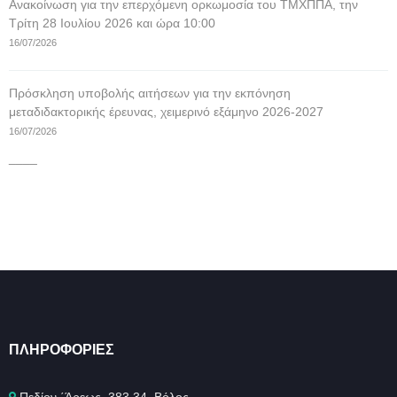
Ανακοίνωση για την επερχόμενη ορκωμοσία του ΤΜΧΠΠΑ, την
Τρίτη 28 Ιουλίου 2026 και ώρα 10:00
16/07/2026
Πρόσκληση υποβολής αιτήσεων για την εκπόνηση
μεταδιδακτορικής έρευνας, χειμερινό εξάμηνο 2026-2027
16/07/2026
____
ΠΛΗΡΟΦΟΡΊΕΣ