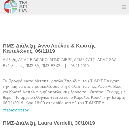
ΠΜΣ-Διάλεξη, Άννυ Λούλου & Κωστής
Καπελώνης, 06/11/19
Διάλεξη
, 
ΔΠΜΣ-ΒιΔιΠΑΚΟ
, 
ΔΠΜΣ-ΔΙΕΡΓ
, 
ΔΠΜΣ-ΣΑΤΠ
, 
ΔΠΜΣ-ΣΔΑ
, 
Εκδηλώσεις
, 
ΠΜΣ-6Α
, 
ΠΜΣ-ΕΣΧΣ
    |    03-11-2019
Τα Προγράμματα Μεταπτυχιακών Σπουδών του ΤμΜΧΠΠΑ έχουν
την τιμή να σας προσκαλέσουν στη διάλεξη των κκ. Άννυ Λούλου
και Κωστή Καπελώνη ηθοποιών, εκ μέρους του Θεάτρου Τέχνης, με
θέμα: “Το αρχαίο ελληνικό θέατρο και ο Κάρολος Κουν“, την Τετάρτη
06/11/2019, ώρα 18:00 στην αίθουσα Α2 του ΤμΜΧΠΠΑ.
περισσότερα
ΠΜΣ-Διάλεξη, Laura Verdelli, 30/10/19