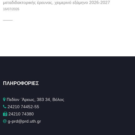
μεταδιδακτορικής έρευνας, χειμερινό εξάμηνο 2026-2027
16/07/2026
____
ΠΛΗΡΟΦΟΡΊΕΣ
Πεδίον ΄Άρεως, 383 34, Βόλος
24210 74452-55
24210 74380
g-prd@prd.uth.gr