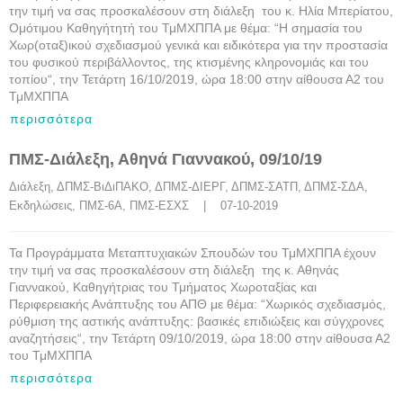
την τιμή να σας προσκαλέσουν στη διάλεξη του κ. Ηλία Μπερίατου,
Ομότιμου Καθηγήτητή του ΤμΜΧΠΠΑ με θέμα: “Η σημασία του
Χωρ(οταξ)ικού σχεδιασμού γενικά και ειδικότερα για την προστασία
του φυσικού περιβάλλοντος, της κτισμένης κληρονομιάς και του
τοπίου“, την Τετάρτη 16/10/2019, ώρα 18:00 στην αίθουσα Α2 του
ΤμΜΧΠΠΑ
περισσότερα
ΠΜΣ-Διάλεξη, Αθηνά Γιαννακού, 09/10/19
Διάλεξη
, 
ΔΠΜΣ-ΒιΔιΠΑΚΟ
, 
ΔΠΜΣ-ΔΙΕΡΓ
, 
ΔΠΜΣ-ΣΑΤΠ
, 
ΔΠΜΣ-ΣΔΑ
, 
Εκδηλώσεις
, 
ΠΜΣ-6Α
, 
ΠΜΣ-ΕΣΧΣ
    |    07-10-2019
Τα Προγράμματα Μεταπτυχιακών Σπουδών του ΤμΜΧΠΠΑ έχουν
την τιμή να σας προσκαλέσουν στη διάλεξη της κ. Αθηνάς
Γιαννακού, Καθηγήτριας του Τμήματος Χωροταξίας και
Περιφερειακής Ανάπτυξης του ΑΠΘ με θέμα: “Χωρικός σχεδιασμός,
ρύθμιση της αστικής ανάπτυξης: βασικές επιδιώξεις και σύγχρονες
αναζητήσεις“, την Τετάρτη 09/10/2019, ώρα 18:00 στην αίθουσα Α2
του ΤμΜΧΠΠΑ
περισσότερα