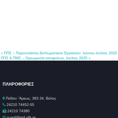
«
ΠΠΣ – Παρουσιάσεις Διπλωματικών Εργασιών, Ιούνιος-Ιούλιος 2025
ΠΠΣ & ΠΜΣ – Ορκωμοσία αποφοίτων, Ιούλιος 2025
»
ΠΛΗΡΟΦΟΡΊΕΣ
Πεδίον ΄Άρεως, 383 34, Βόλος
24210 74452-55
24210 74380
g-prd@prd.uth.gr