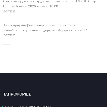
Ανακοίνωση για την επερχόμενη ορκωμοσία του ΤΜΧΠΠΑ, την
Τρίτη 28 Ιουλίου 2026 και ώρα 10:00
16/07/2026
Πρόσκληση υποβολής αιτήσεων για την εκπόνηση
μεταδιδακτορικής έρευνας, χειμερινό εξάμηνο 2026-2027
16/07/2026
____
ΠΛΗΡΟΦΟΡΊΕΣ