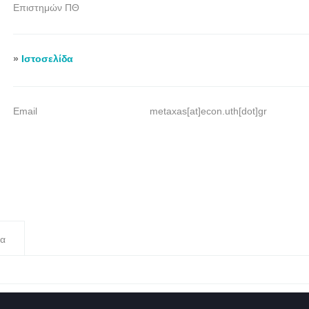
Επιστημών ΠΘ
»
Ιστοσελίδα
Email
metaxas[at]econ.uth[dot]gr
α