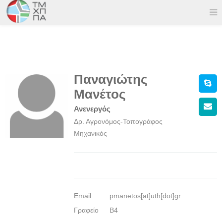
Παναγιώτης
Μανέτος
Ανενεργός
Δρ. Αγρονόμος-Τοπογράφος
Μηχανικός
Email
pmanetos[at]uth[dot]gr
Γραφείο
Β4