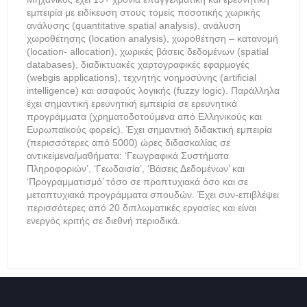
εμπειρία με ειδίκευση στους τομείς ποσοτικής χωρικής
ανάλυσης (quantitative spatial analysis), ανάλυση
χωροθέτησης (location analysis), χωροθέτηση – κατανομή
(location- allocation), χωρικές βάσεις δεδομένων (spatial
databases), διαδικτυακές χαρτογραφικές εφαρμογές
(webgis applications), τεχνητής νοημοσύνης (artificial
intelligence) και ασαφούς λογικής (fuzzy logic). Παράλληλα
έχει σημαντική ερευνητική εμπειρία σε ερευνητικά
προγράμματα (χρηματοδοτούμενα από Ελληνικούς και
Ευρωπαϊκούς φορείς). Έχει σημαντική διδακτική εμπειρία
(περισσότερες από 5000) ώρες διδασκαλίας σε
αντικείμενα/μαθήματα: ‘Γεωγραφικά Συστήματα
Πληροφοριών’, ‘Γεωδαισία’, ‘Βάσεις Δεδομένων’ και
‘Προγραμματισμό’ τόσο σε προπτυχιακά όσο και σε
μεταπτυχιακά προγράμματα σπουδών. Έχει συν-επιβλέψει
περισσότερες από 20 διπλωματικές εργασίες και είναι
ενεργός κριτής σε διεθνή περιοδικά.