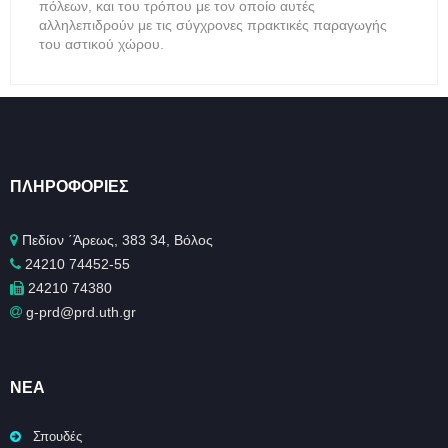
πόλεων, και του τρόπου με τον οποίο αυτές
αλληλεπιδρούν με τις σύγχρονες πρακτικές παραγωγής
του αστικού χώρου.
ΠΛΗΡΟΦΟΡΊΕΣ
Πεδίον ΄Άρεως, 383 34, Βόλος
24210 74452-55
24210 74380
g-prd@prd.uth.gr
ΝΈΑ
Σπουδές