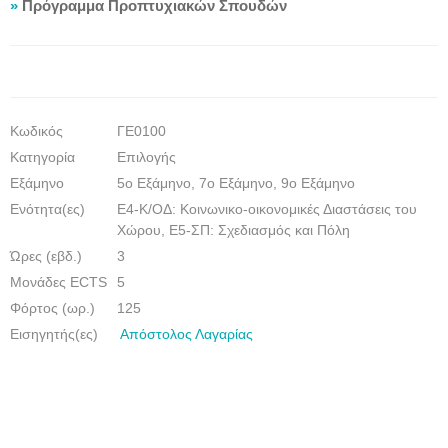
»
Πρόγραμμα Προπτυχιακών Σπουδών
Κωδικός
ΓΕ0100
Κατηγορία
Επιλογής
Εξάμηνο
5ο Εξάμηνο, 7ο Εξάμηνο, 9ο Εξάμηνο
Eνότητα(ες)
Ε4-Κ/ΟΔ: Κοινωνικο-οικονομικές Διαστάσεις του
Χώρου, Ε5-ΣΠ: Σχεδιασμός και Πόλη
Ώρες (εβδ.)
3
Μονάδες ECTS
5
Φόρτος (ωρ.)
125
Εισηγητής(ες)
Απόστολος Λαγαρίας