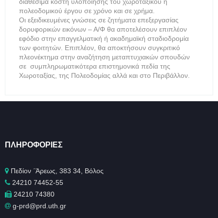
διαθέσιμα κόστη υλοποίησης του χωροταξικού ή
πολεοδομικού έργου σε χρόνο και σε χρήμα.
Οι εξειδικευμένες γνώσεις σε ζητήματα επεξεργασίας
δορυφορικών εικόνων – Α/Φ θα αποτελέσουν επιπλέον
εφόδιο στην επαγγελματική ή ακαδημαϊκή σταδιοδρομία
των φοιτητών. Επιπλέον, θα αποκτήσουν συγκριτικό
πλεονέκτημα στην αναζήτηση μεταπτυχιακών σπουδών
σε συμπληρωματικότερα επιστημονικά πεδία της
Χωροταξίας, της Πολεοδομίας αλλά και στο Περιβάλλον.
ΠΛΗΡΟΦΟΡΊΕΣ
Πεδίον ΄Άρεως, 383 34, Βόλος
24210 74452-55
24210 74380
g-prd@prd.uth.gr