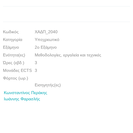
Κωδικός
ΧΑΔΠ_2040
Κατηγορία
Υποχρεωτικό
Εξάμηνο
2ο Εξάμηνο
Eνότητα(ες)
Μεθοδολογίες, εργαλεία και τεχνικές
Ώρες (εβδ.)
3
Μονάδες ECTS
3
Φόρτος (ωρ.)
Εισηγητής(ες)
Κωνσταντίνος Περάκης
Ιωάννης Φαρασλής