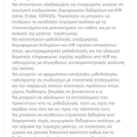
Να αποκτήσουν εξειδικευμένη και στοχευμένες γνώσεις σε
λογισμικά επεξεργασίας δορυφορικών δεδομένων και Α/Φ
(Idrisi, Erdas, GRASS). Παράλληλα να μπορούν να
επιλέγουν το κατάλληλο λογισμικό ανάλογα με τα
πλεονεκτήματα και μειονεκτήματα του καθώς και με τις
ανάγκες της μελέτης- περίπτωσης.
Να κατανοήσουν μεθοδολογίες επεξεργασίας
δορυφορικών δεδομένων και Α/Φ υψηλών απαιτήσεων
όπως: φωτογραμμετρικές μεθοδολογίες για την εξαγωγή
θεματικής πληροφορίας υψηλής ακρίβειας από Α/Φ και
ταξινομήσεις με αλγορίθμους αντικειμενοστραφής ανάλυση
της εικόνας.
Να μπορούν να εφαρμόσουν κατάλληλες μεθοδολογίες
ταξινόμησης σε συνδυασμό με στατιστικές επεξεργασίες
για την παραγωγή τελικών ποσοτικών προϊόντων όπως
χάρτες διαθέσιμης βιομάζας σε βοσκοτόπια κ.α.
Να μπορούν να αξιολογούν τα αποτελέσματα που
προκύπτουν από τις μεθοδολογίες τόσο ως προς την
ακρίβεια τους όσο και ως προς την αξιοπιστία τους.
Να μπορούν να συνθέτουν ετερόκλητα δεδομένα από
διαφορετικές πηγές γεωχωρικών δεδομένων ανάλογα: με
την κλίμακα της περιοχής μελέτης, τις απαιτήσεις σε
χωρική και χρονική διακριτική ικανότητα καθώς και τα