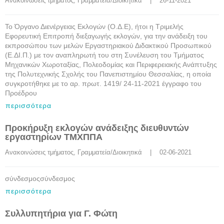
Ανακοινώσεις τμήματος
, 
Γραμματεία/Διοικητικά
    |    26-11-2021
To Όργανο Διενέργειας Εκλογών (Ο.Δ.Ε), ήτοι η Τριμελής
Εφορευτική Επιτροπή διεξαγωγής εκλογών, για την ανάδειξη του
εκπροσώπου των μελών Εργαστηριακού Διδακτικού Προσωπικού
(Ε.ΔΙ.Π.) με τον αναπληρωτή του στη Συνέλευση του Τμήματος
Μηχανικών Χωροταξίας, Πολεοδομίας και Περιφερειακής Ανάπτυξης
της Πολυτεχνικής Σχολής του Πανεπιστημίου Θεσσαλίας, η οποία
συγκροτήθηκε με το αρ. πρωτ. 1419/ 24-11-2021 έγγραφο του
Προέδρου
περισσότερα
Προκήρυξη εκλογών ανάδειξης διευθυντών
εργαστηρίων ΤΜΧΠΠΑ
Ανακοινώσεις τμήματος
, 
Γραμματεία/Διοικητικά
    |    02-06-2021
σύνδεσμοςσύνδεσμος
περισσότερα
Συλλυπητήρια για Γ. Φώτη