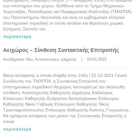
αξιοσημείωτη, διαδρομή (Τεύχος 1 – Νοέμβριος 2002) στα δρώμενα
των επιστημών του χώρου. Εκδίδεται από το Τμήμα Μηχανικών
Χωροταξίας, Πολεοδομίας και Περιφερειακής Ανάπτυξης (ΤΜΧΠΠΑ)
του Πανεπιστημίου Θεσσαλίας και είναι το εμβληματικό ελληνικό
επιστημονικό περιοδικό το οποίο αναλύει και θεραπεύει χωρικά
ζητήματα. Σκοπός του
περισσότερα
Αειχώρος – Σύνθεση Συντακτικής Επιτροπής
Ακαδημαϊκά Νέα
, 
Ανακοινώσεις τμήματος
    |    03-01-2022
Βάσει απόφασης η οποία ελήφθη στην 142η / 21-12-2021 Γενική
Συνέλευση του ΤΜΧΠΠΑ, η Συντακτική Επιτροπή του
επιστημονικού περιοδικού Αειχώρος λειτουργεί με την ακόλουθη
σύνθεση: Αναπληρωτής Καθηγητής Δημήτρης Καλλιώρας
Επίκουρος Καθηγητής Ευάγγελος Ασπρογέρακας Επίκουρος
Καθηγητής Νίκος Γαβανάς Επίκουρος Καθηγητής Νίκος
Τριανταφυλλόπουλος Επίκουρος Καθηγητής Ανέστης Γουργιώτης.
Με ομόφωνη απόφαση των μελών της Συντακτικής Επιτροπής η
οποία
περισσότερα