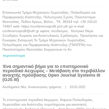
Επικοινωνία Τμήμα Μηχανικών Χωροταξίας, Πολεοδομίας και
Περιφερειακής Ανάπτυξης, Πολυτεχνική Σχολή, Πανεπιστήμιο
Θεσσαλίας, Πεδίον Άρεως, Βόλος , ΤK. 38334 τηλ: +30 24210
74467 web: https://conferenceprd6.prd.uth.gr/ e-mail:
conferenceprd6@uth.gr aφίσα: σύνδεσμος Κεντρικό Θέμα
Συνεδρίου Χωρικός και Αναπτυξιακός Σχεδιασμός: Προκλήσεις και
Ευκαιρίες Εισαγωγή Το Τμήμα Μηχανικών Χωροταξίας,
Πολεοδομίας και Περιφερειακής Ανάπτυξης (ΤΜΧΠΠΑ) του
Πανεπιστημίου Θεσσαλίας διοργανώνει το 6ο
περισσότερα
Ένα σημαντικό βήμα για το επιστημονικό
περιοδικό Αειχώρος – Μετάβαση στο περιβάλλον
ανοιχτής πρόσβασης Open Journal Systems III
(OJS III)
Ακαδημαϊκά Νέα
, 
Ανακοινώσεις τμήματος
    |    03-01-2022
Το επιστημονικό περιοδικό Αειχώρος: Κείμενα Πολεοδομίας,
Χωροταξίας και Ανάπτυξης συμπληρώνει μια εικοσαετή,