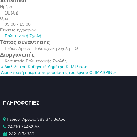
Αναλυτικά
Ημέρα:
19 Μαϊ
Ώρα:
09:00 - 13:00
Ετικέτες εγγραφών
Πολυτεχνική Σχολή
Τόπος συνάντησης
Πεδίον Άρεως, Πολυτεχνική Σχολή-ΠΘ
Διοργανωτής
Κοσμητεία Πολυτεχνικής Σχολής
«
Διάλεξη του Καθηγητή Δημήτρη Κ. Μέλισσα
Διαδικτυακή ημερίδα παρουσίασης του έργου CLIMASPIN
»
ΠΛΗΡΟΦΟΡΊΕΣ
Πεδίον ΄Άρεως, 383 34, Βόλος
24210 74452-55
24210 74380