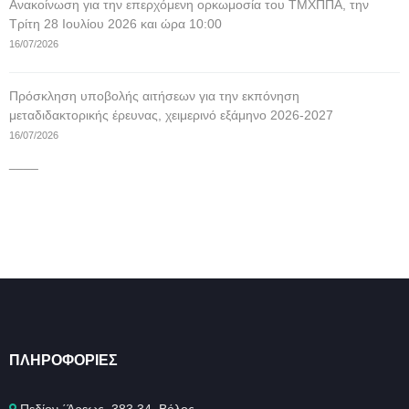
Ανακοίνωση για την επερχόμενη ορκωμοσία του ΤΜΧΠΠΑ, την
Τρίτη 28 Ιουλίου 2026 και ώρα 10:00
16/07/2026
Πρόσκληση υποβολής αιτήσεων για την εκπόνηση
μεταδιδακτορικής έρευνας, χειμερινό εξάμηνο 2026-2027
16/07/2026
____
ΠΛΗΡΟΦΟΡΊΕΣ