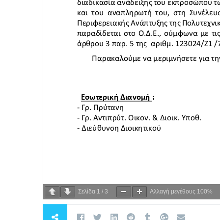
Σελίδα
1
/
3
Αλλαγή μεγέθους
100%