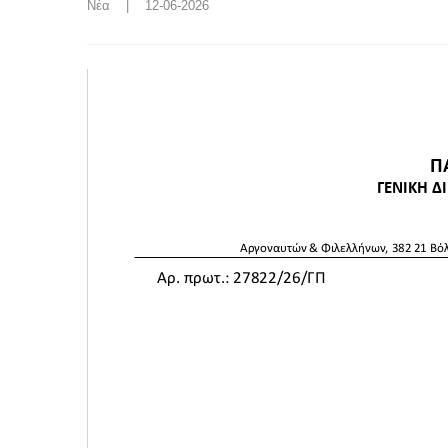
Νέα
    |    12-06-2026