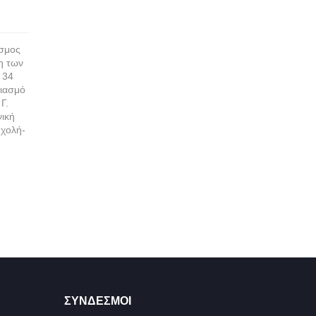
προσέρχονται
περισσότε
περισσότερα
εσμος
η των
 34
διασμό
Γ.
νική
χολή-
ΣΥΝΔΕΣΜΟΙ