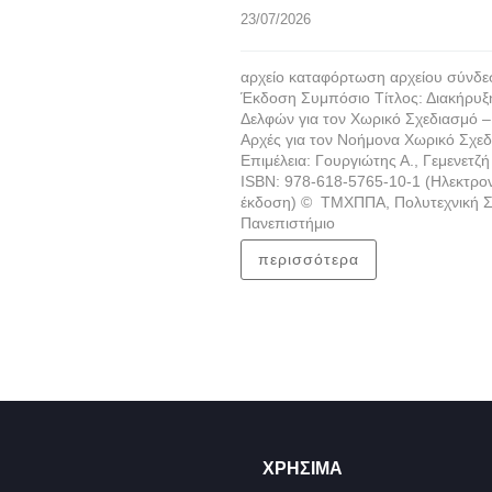
23/07/2026
αρχείο καταφόρτωση αρχείου σύνδ
Έκδοση Συμπόσιο Τίτλος: Διακήρυξ
Δελφών για τον Χωρικό Σχεδιασμό –
Αρχές για τον Νοήμονα Χωρικό Σχε
Επιμέλεια: Γουργιώτης Α., Γεμενετζή 
ISBN: 978-618-5765-10-1 (Ηλεκτρο
έκδοση) © ΤΜΧΠΠΑ, Πολυτεχνική Σ
Πανεπιστήμιο
περισσότερα
ΧΡΉΣΙΜΑ