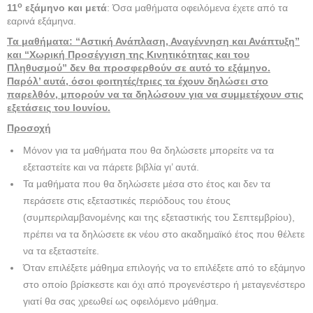
ο
11
εξάμηνο και μετά
: Όσα μαθήματα οφειλόμενα έχετε από τα
εαρινά εξάμηνα.
Τα μαθήματα: “Αστική Ανάπλαση, Αναγέννηση και Ανάπτυξη”
και “Χωρική Προσέγγιση της Κινητικότητας και του
Πληθυσμού” δεν θα προσφερθούν σε αυτό το εξάμηνο.
Παρόλ’ αυτά, όσοι φοιτητές/τριες τα έχουν δηλώσει στο
παρελθόν, μπορούν να τα δηλώσουν για να συμμετέχουν στις
εξετάσεις του Ιουνίου.
Προσοχή
Μόνον για τα μαθήματα που θα δηλώσετε μπορείτε να τα
εξεταστείτε και να πάρετε βιβλία γι’ αυτά.
Τα μαθήματα που θα δηλώσετε μέσα στο έτος και δεν τα
περάσετε στις εξεταστικές περιόδους του έτους
(συμπεριλαμβανομένης και της εξεταστικής του Σεπτεμβρίου),
πρέπει να τα δηλώσετε εκ νέου στο ακαδημαϊκό έτος που θέλετε
να τα εξεταστείτε.
Όταν επιλέξετε μάθημα επιλογής να το επιλέξετε από το εξάμηνο
στο οποίο βρίσκεστε και όχι από προγενέστερο ή μεταγενέστερο
γιατί θα σας χρεωθεί ως οφειλόμενο μάθημα.