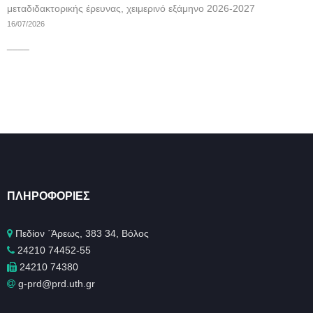
μεταδιδακτορικής έρευνας, χειμερινό εξάμηνο 2026-2027
16/07/2026
____
ΠΛΗΡΟΦΟΡΊΕΣ
Πεδίον ΄Άρεως, 383 34, Βόλος
24210 74452-55
24210 74380
g-prd@prd.uth.gr