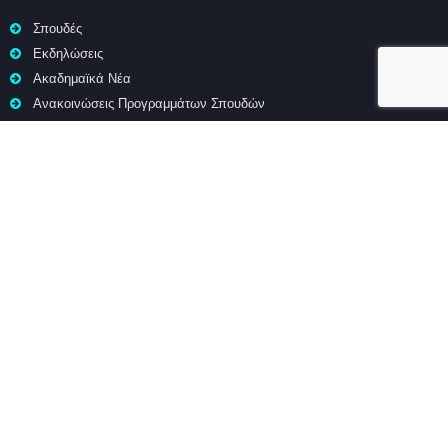
Σπουδές
Εκδηλώσεις
Ακαδημαϊκά Νέα
Ανακοινώσεις Προγραμμάτων Σπουδών
ΧΡΉΣΙΜΑ
Ακαδ. ημερολόγιο Προπτυχιακού ΠΣ
Ακαδ. ημερολόγιο Μεταπτυχιακών ΠΣ
Ωρολ. πρόγραμμα Προπτυχιακού ΠΣ
Ωρολ. πρόγραμμα Μεταπτυχιακών ΠΣ
ΣΥΝΔΕΣΜΟΙ
Τα νέα της Χωροταξίας (Newsletter)
Σειρά ερευνητικών εργασιών