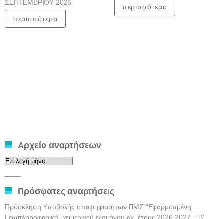
ΣΕΠΤΕΜΒΡΙΟΥ 2026
περισσότερα
περισσότερα
Αρχείο αναρτήσεων
Αρχείο
αναρτήσεων
____
Πρόσφατες αναρτήσεις
Πρόσκληση Υποβολής υποψηφιοτήτων ΠΜΣ “Εφαρμοσμένη
Γεωπληροφορική” χειμερινού εξαμήνου ακ. έτους 2026-2027 – Β’