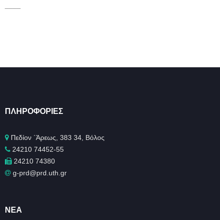
____
ΠΛΗΡΟΦΟΡΊΕΣ
Πεδίον ΄Άρεως, 383 34, Βόλος
24210 74452-55
24210 74380
g-prd@prd.uth.gr
ΝΈΑ