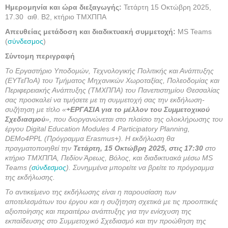
Ημερομηνία και ώρα διεξαγωγής:
Τετάρτη 15 Οκτώβρη 2025,
17.30 αιθ. Β2, κτήριο ΤΜΧΠΠΑ
Απευθείας μετάδοση και διαδικτυακή συμμετοχή:
MS Teams
(
σύνδεσμος
)
Σύντομη περιγραφή
Το Εργαστήριο Υποδομών, Τεχνολογικής Πολιτικής και Ανάπτυξης
(ΕΥΤεΠοΑ) του Τμήματος Μηχανικών Χωροταξίας, Πολεοδομίας και
Περιφερειακής Ανάπτυξης (ΤΜΧΠΠΑ) του Πανεπιστημίου Θεσσαλίας
σας προσκαλεί να τιμήσετε με τη συμμετοχή σας την εκδήλωση-
συζήτηση με τίτλο «
+ΕΡΓΑΣΙΑ για το μέλλον του Συμμετοχικού
Σχεδιασμού
», που διοργανώνεται στο πλαίσιο της ολοκλήρωσης του
έργου
Digital Education Modules
4
Participatory Planning
,
DEMo
4
PPL
(Πρόγραμμα
Erasmus
+). Η εκδήλωση θα
πραγματοποιηθεί την
Τετάρτη, 15 Οκτώβρη 2025, στις 17:30
στο
κτήριο ΤΜΧΠΠΑ, Πεδίον Άρεως, Βόλος, και διαδικτυακά μέσω
MS
Teams
(
σύνδεσμος
). Συνημμένα μπορείτε να βρείτε το πρόγραμμα
της εκδήλωσης.
Το αντικείμενο της εκδήλωσης είναι η παρουσίαση των
αποτελεσμάτων του έργου και η συζήτηση σχετικά με τις προοπτικές
αξιοποίησης και περαιτέρω ανάπτυξης για την ενίσχυση της
εκπαίδευσης στο Συμμετοχικό Σχεδιασμό και την προώθηση της