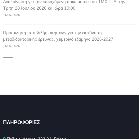
Ανακοίνωση για την επερχόμενη ορκωμοσία του ΤΜΧΠΠΑ, την
Τρίτη 28 Ιουλίου 2026 και ώρα 10:00
16/07/2026
Πρόσκληση υποβολής αιτήσεων για την εκπόνηση
μεταδιδακτορικής έρευνας, χειμερινό εξάμηνο 2026-2027
16/07/2026
____
ΠΛΗΡΟΦΟΡΊΕΣ