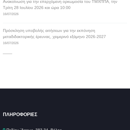
Ανακοίνωση για την επερχόμενη ορκωμοσία του ΤΜΧΠΠΑ, την
Τρίτη 28 Ιουλίου 2026 και ώρα 10:00
16/07/2026
Πρόσκληση υποβολής αιτήσεων για την εκπόνηση
μεταδιδακτορικής έρευνας, χειμερινό εξάμηνο 2026-2027
16/07/2026
____
ΠΛΗΡΟΦΟΡΊΕΣ