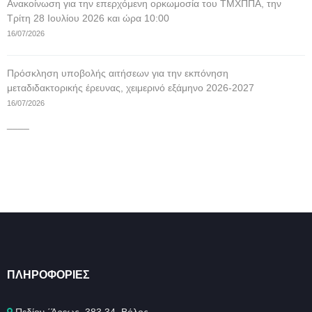
Ανακοίνωση για την επερχόμενη ορκωμοσία του ΤΜΧΠΠΑ, την
Τρίτη 28 Ιουλίου 2026 και ώρα 10:00
16/07/2026
Πρόσκληση υποβολής αιτήσεων για την εκπόνηση
μεταδιδακτορικής έρευνας, χειμερινό εξάμηνο 2026-2027
16/07/2026
____
ΠΛΗΡΟΦΟΡΊΕΣ