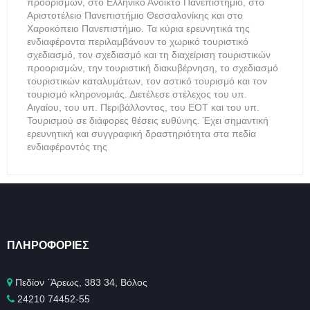
προορισμών, στο Ελληνικό Ανοικτό Πανεπιστήμιο, στο
Αριστοτέλειο Πανεπιστήμιο Θεσσαλονίκης και στο
Χαροκόπειο Πανεπιστήμιο. Τα κύρια ερευνητικά της
ενδιαφέροντα περιλαμβάνουν το χωρικό τουριστικό
σχεδιασμό, τον σχεδιασμό και τη διαχείριση τουριστικών
προορισμών, την τουριστική διακυβέρνηση, το σχεδιασμό
τουριστικών καταλυμάτων, τον αστικό τουρισμό και τον
τουρισμό κληρονομιάς. Διετέλεσε στέλεχος του υπ.
Αιγαίου, του υπ. Περιβάλλοντος, του ΕΟΤ και του υπ.
Τουρισμού σε διάφορες θέσεις ευθύνης. Έχει σημαντική
ερευνητική και συγγραφική δραστηριότητα στα πεδία
ενδιαφέροντός της
ΠΛΗΡΟΦΟΡΊΕΣ
Πεδίον ΄Άρεως, 383 34, Βόλος
24210 74452-55